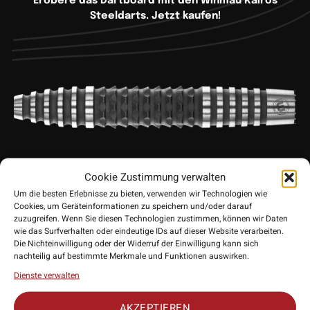
Erobere das Dartboard mit den Winmau Kairos
Steeldarts. Jetzt kaufen!
Cookie Zustimmung verwalten
Winmau Kairos Darts: Präzision und
Um die besten Erlebnisse zu bieten, verwenden wir Technologien wie
Cookies, um Geräteinformationen zu speichern und/oder darauf
Kontrolle auf höchstem Niveau
zuzugreifen. Wenn Sie diesen Technologien zustimmen, können wir Daten
wie das Surfverhalten oder eindeutige IDs auf dieser Website verarbeiten.
Die
Kairos Dart-Reihe
wurde entwickelt, um fortgeschrittenen
Die Nichteinwilligung oder der Widerruf der Einwilligung kann sich
Spielern die Kontrolle über ihre Wurfgeschwindigkeit und
nachteilig auf bestimmte Merkmale und Funktionen auswirken.
Flugbahn zu perfektionieren. Mit einem modernen Design und
Dienste verwalten
einer innovativen Griffstruktur auf dem gesamten Barrel
bieten die Kairos Darts ein unvergleichliches Spielerlebnis –
AKZEPTIEREN