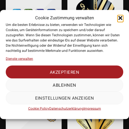
Cookie Zustimmung verwalten
Um die besten Erlebnisse zu bieten, verwenden wir Technologien wie
Cookies, um Geräteinformationen zu speichern und/oder darauf
zuzugreifen. Wenn Sie diesen Technologien zustimmen, können wir Daten
wie das Surfverhalten oder eindeutige IDs auf dieser Website verarbeiten.
Die Nichteinwilligung oder der Widerruf der Einwilligung kann sich
nachteilig auf bestimmte Merkmale und Funktionen auswirken.
Red Dragon Monza Dart
Red Dragon Hardcore
Case
Luke Humphries Gold
Dienste verwalten
Standard Flight
25,90
€
AKZEPTIEREN
1,70
€
ABLEHNEN
EINSTELLUNGEN ANZEIGEN
Cookie Policy
Datenschutzerklärung
Impressum