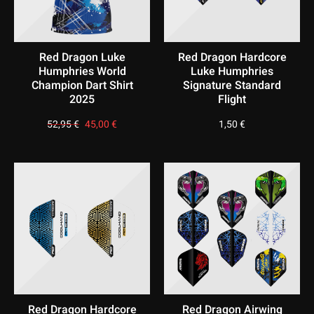
Red Dragon Luke
Red Dragon Hardcore
Humphries World
Luke Humphries
Champion Dart Shirt
Signature Standard
2025
Flight
52,95
€
Ursprünglicher
45,00
€
Aktueller
1,50
€
Preis
Preis
war:
ist:
52,95 €
45,00 €.
Red Dragon Hardcore
Red Dragon Airwing