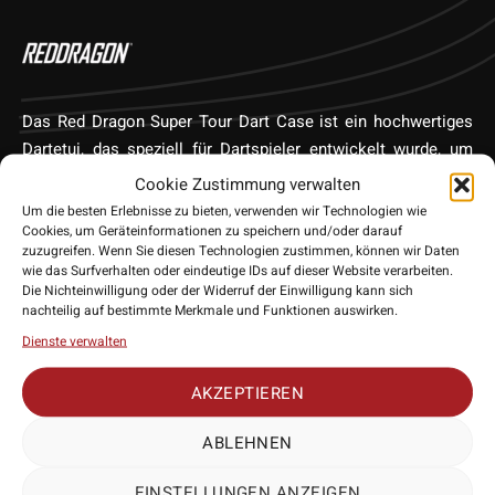
Das Red Dragon Super Tour Dart Case ist ein hochwertiges
Dartetui, das speziell für Dartspieler entwickelt wurde, um
ihre Darts sicher und stilvoll aufzubewahren. Das Etui ist
Cookie Zustimmung verwalten
nach dem aufstrebenden Dartsprofis benannt und wurde in
Um die besten Erlebnisse zu bieten, verwenden wir Technologien wie
Zusammenarbeit mit ihnen gestaltet. Das Etui bietet Platz für
Cookies, um Geräteinformationen zu speichern und/oder darauf
zuzugreifen. Wenn Sie diesen Technologien zustimmen, können wir Daten
mehrere Darts, Flights und Shafts, sodass du dein gesamtes
wie das Surfverhalten oder eindeutige IDs auf dieser Website verarbeiten.
Dartzubehör kompakt und ordentlich aufbewahren kannst. Es
Die Nichteinwilligung oder der Widerruf der Einwilligung kann sich
nachteilig auf bestimmte Merkmale und Funktionen auswirken.
verfügt über eine robuste Konstruktion und einen sicheren
Verschluss, um deine Darts vor Beschädigungen zu schützen.
Dienste verwalten
AKZEPTIEREN
• Hersteller: Red Dragon
ABLEHNEN
• Lieferumfang: 1 Exemplar
• Material: Kunststoff
EINSTELLUNGEN ANZEIGEN