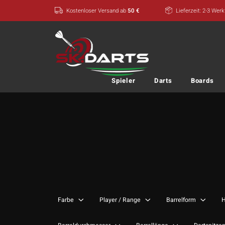
Zum
Kostenloser Versand ab
50 €
Lieferzeit: 2-3 Wer
Inhalt
springen
Spieler
Darts
Boards
Farbe
Player / Range
Barrelform
H