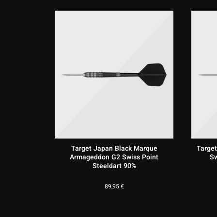
Target Japan Black Marque
Targe
Armageddon G2 Swiss Point
Sw
Steeldart 90%
89,95
€