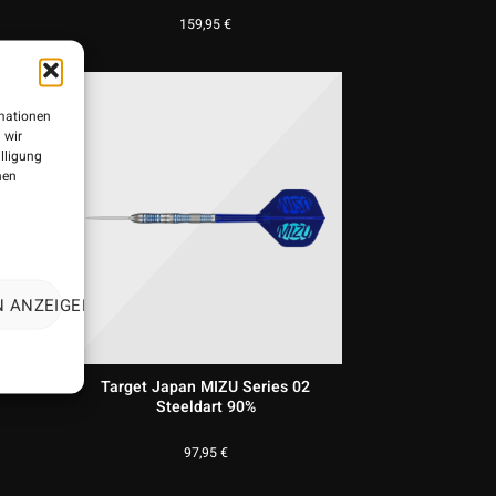
159,95
€
rmationen
 wir
illigung
nen
N ANZEIGEN
aos
Target Japan MIZU Series 02
Steeldart 90%
97,95
€