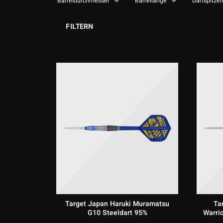
Barreldurchmesser
Barrellänge
Dartspitze
FILTERN
Target Japan Haruki Muramatsu
Ta
G10 Steeldart 95%
Warrio