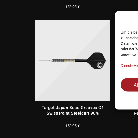
159,95
€
Um die be
zu speich
Daten wie 
oder der W
auswirken
Dienste ve
A
Target Japan Beau Greaves G1
Ta
Swiss Point Steeldart 90%
Re
159,95
€