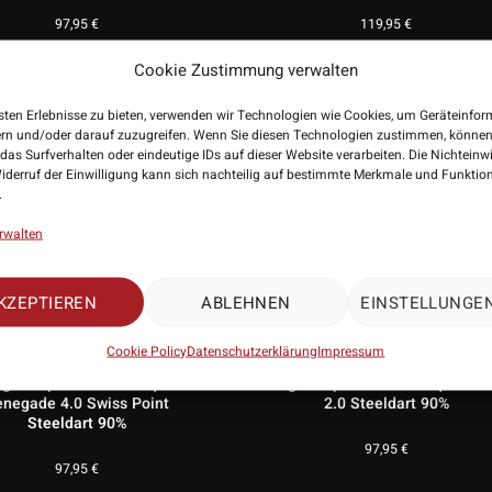
97,95
€
119,95
€
Cookie Zustimmung verwalten
sten Erlebnisse zu bieten, verwenden wir Technologien wie Cookies, um Geräteinfo
ern und/oder darauf zuzugreifen. Wenn Sie diesen Technologien zustimmen, können
das Surfverhalten oder eindeutige IDs auf dieser Website verarbeiten. Die Nichteinw
iderruf der Einwilligung kann sich nachteilig auf bestimmte Merkmale und Funktio
.
rwalten
KZEPTIEREN
ABLEHNEN
EINSTELLUNGE
Cookie Policy
Datenschutzerklärung
Impressum
rget Japan Black Marque
Target Japan Black Marque Ch
negade 4.0 Swiss Point
2.0 Steeldart 90%
Steeldart 90%
97,95
€
97,95
€