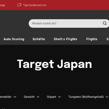
ktage
Top Kundenservice
Suchen
nach:
Auto Scoring
Schäfte
Shaft x Flights
Flights
S
Target Japan
ersteller
Gewicht
Gripart
Tungsten (Wolframgehalt)