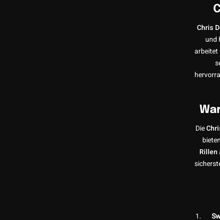
C
Chris 
und 
arbeitet
s
hervorra
War
Die
Chr
biete
Rillen
sicherst
Sw