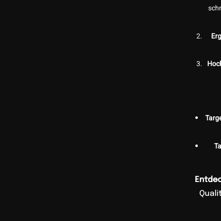
sch
Er
Hoch
Targe
Ta
Entdec
Quali