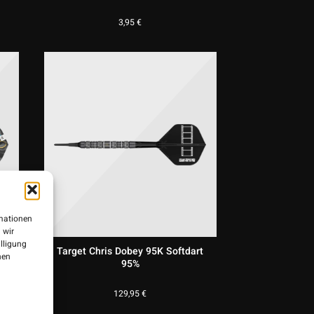
3,95
€
rmationen
 wir
illigung
t
Target Chris Dobey 95K Softdart
nen
95%
129,95
€