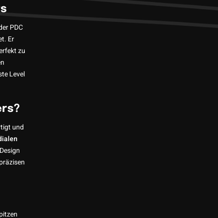
ts
 der PDC
t. Er
erfekt zu
en
ste Level
ers?
tigt und
dialen
 Design
 präzisen
pitzen