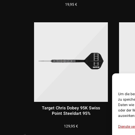
19,95
€
Um die be
zu speich
Daten wie 
Target Chris Dobey 95K Swiss
Ta
oder der W
Point Steeldart 95%
Standa
auswirken
129,95
€
Dienste ve