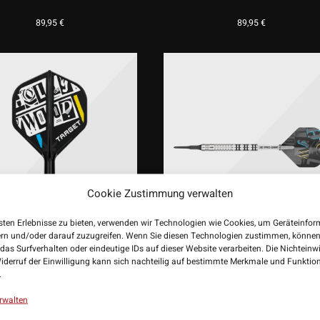
89,95
€
89,95
€
Cookie Zustimmung verwalten
sten Erlebnisse zu bieten, verwenden wir Technologien wie Cookies, um Geräteinfo
ern und/oder darauf zuzugreifen. Wenn Sie diesen Technologien zustimmen, können
das Surfverhalten oder eindeutige IDs auf dieser Website verarbeiten. Die Nichteinw
rget K-Flex Chris Dobey
Target Chris Dobey G1 Softdar
iderruf der Einwilligung kann sich nachteilig auf bestimmte Merkmale und Funktio
rd No.2 Flight Shaft System
90%
.
14,95
€
89,95
€
rwalten