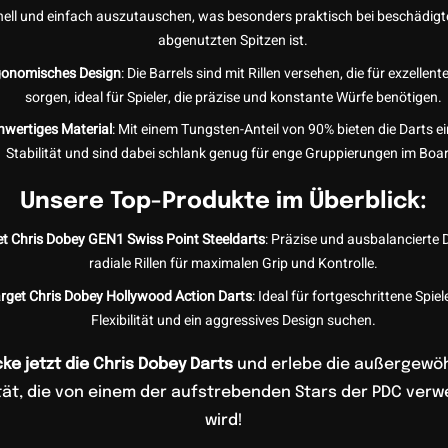
nell und einfach auszutauschen, was besonders praktisch bei beschädigt
abgenutzten Spitzen ist.
gonomisches Design
: Die Barrels sind mit Rillen versehen, die für exzellent
sorgen, ideal für Spieler, die präzise und konstante Würfe benötigen.
wertiges Material
: Mit einem Tungsten-Anteil von 90% bieten die Darts e
Stabilität und sind dabei schlank genug für enge Gruppierungen im Boa
Unsere Top-Produkte im Überblick:
t Chris Dobey GEN1 Swiss Point Steeldarts
: Präzise und ausbalancierte 
radiale Rillen für maximalen Grip und Kontrolle.
rget Chris Dobey Hollywood Action Darts
: Ideal für fortgeschrittene Spiele
Flexibilität und ein aggressives Design suchen.
ke jetzt die Chris Dobey Darts
und erlebe die außergewö
tät, die von einem der aufstrebenden Stars der PDC ver
wird!