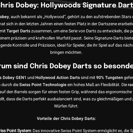
hris Dobey: Hollywoods Signature Dar
Dobey
, auch bekannt als „Hollywood“, gehört zu den aufstrebenden Stars
hat sich in den letzten Jahren einen festen Platz in der Dartszene erarbeite
 mit
Target Darts
zusammen, um eine Serie von Darts zu entwickeln, die p
einem präzisen und kraftvollen Wurfstil passt. Seine Signature-Darts biet
gende Kontrolle und Präzision, ideal für Spieler, die ihr Spiel auf das näch
bringen möchten.
um sind Chris Dobey Darts so besond
is Dobey GEN1
und
Hollywood Action Darts
sind mit
90% Tungsten
gefer
n durch die
Swiss Point Technologie
ein hohes Maß an Flexibilität. Die
ra
auf den Barrels sorgen für einen festen Grip, während das ergonomische
ellt, dass die Darts perfekt ausbalanciert sind, was zu gleichmäßigen und
Würfen führt.
Vorteile der Chris Dobey Darts:
iss Point System
: Das innovative Swiss Point System ermöglicht es, die S