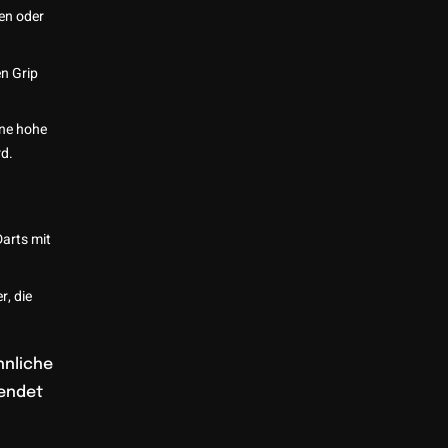
en oder
en Grip
ine hohe
rd.
Darts mit
r, die
hnliche
wendet