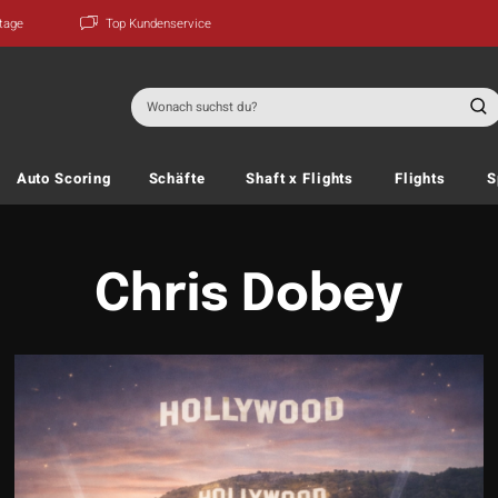
ktage
Top Kundenservice
Suchen
nach:
Auto Scoring
Schäfte
Shaft x Flights
Flights
S
Chris Dobey