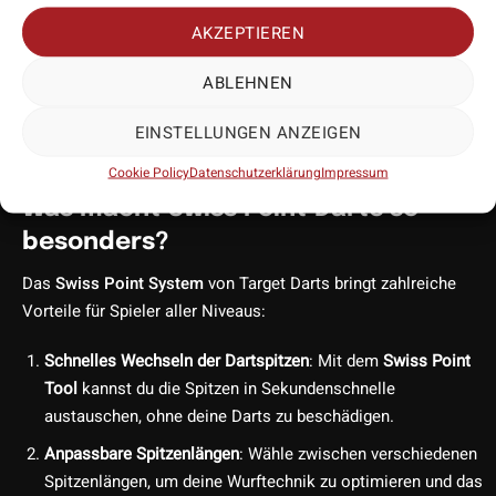
Anpassungsfähigkeit während deines Spiels. Mit dem
Swiss
AKZEPTIEREN
Point System
kannst du die Spitzenlänge und das Material an
deine persönlichen Vorlieben anpassen und so das perfekte Set-
ABLEHNEN
up finden.
EINSTELLUNGEN ANZEIGEN
Cookie Policy
Datenschutzerklärung
Impressum
Was macht Swiss Point Darts so
besonders?
Das
Swiss Point System
von Target Darts bringt zahlreiche
Vorteile für Spieler aller Niveaus:
Schnelles Wechseln der Dartspitzen
: Mit dem
Swiss Point
Tool
kannst du die Spitzen in Sekundenschnelle
austauschen, ohne deine Darts zu beschädigen.
Anpassbare Spitzenlängen
: Wähle zwischen verschiedenen
Spitzenlängen, um deine Wurftechnik zu optimieren und das