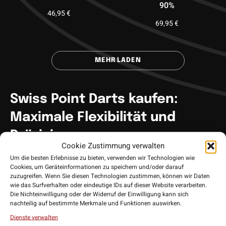
90%
46,95
€
69,95
€
MEHR LADEN
Swiss Point Darts kaufen:
Maximale Flexibilität und
Präzision
Cookie Zustimmung verwalten
Um die besten Erlebnisse zu bieten, verwenden wir Technologien wie
Swiss Point Darts
bieten Dartspielern eine revolutionäre Lösung
Cookies, um Geräteinformationen zu speichern und/oder darauf
für das Wechseln von Dartspitzen. Entwickelt von
Target Darts
,
zuzugreifen. Wenn Sie diesen Technologien zustimmen, können wir Daten
wie das Surfverhalten oder eindeutige IDs auf dieser Website verarbeiten.
ermöglicht das patentierte
Swiss Point System
ein schnelles
Die Nichteinwilligung oder der Widerruf der Einwilligung kann sich
und einfaches Austauschen der Dartspitzen, ohne dass
nachteilig auf bestimmte Merkmale und Funktionen auswirken.
umständliches Werkzeug benötigt wird. Die Dartspitzen sind
Dienste verwalten
leicht austauschbar und bieten dir maximale