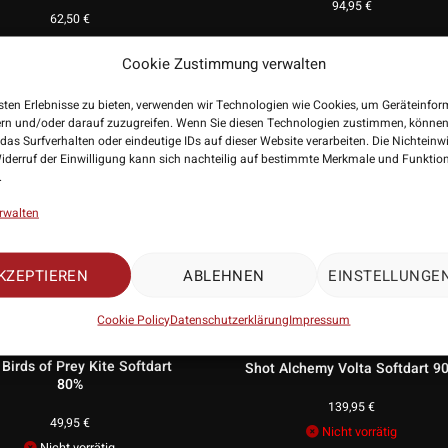
94,95
€
62,50
€
Nicht vorrätig
Cookie Zustimmung verwalten
sten Erlebnisse zu bieten, verwenden wir Technologien wie Cookies, um Geräteinfo
ern und/oder darauf zuzugreifen. Wenn Sie diesen Technologien zustimmen, können
das Surfverhalten oder eindeutige IDs auf dieser Website verarbeiten. Die Nichteinw
iderruf der Einwilligung kann sich nachteilig auf bestimmte Merkmale und Funktio
.
rwalten
KZEPTIEREN
ABLEHNEN
EINSTELLUNGE
Cookie Policy
Datenschutzerklärung
Impressum
Birds of Prey Kite Softdart
Shot Alchemy Volta Softdart 9
80%
139,95
€
49,95
€
Nicht vorrätig