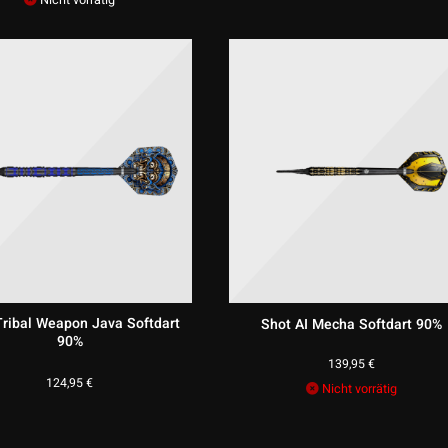
Nicht vorrätig
Tribal Weapon Java Softdart
Shot AI Mecha Softdart 90%
90%
139,95
€
124,95
€
Nicht vorrätig