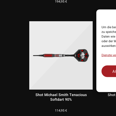
194,95
€
Um die be
zu speich
Daten wie 
oder der W
auswirken
Dienste ve
A
Shot Michael Smith Tenacious
Shot 
Softdart 90%
114,95
€