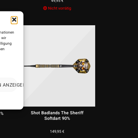
49,95
€
Nicht vorrätig
rmationen
 wir
illigung
nen
N ANZEIGEN
Shot Badlands The Sheriff
0%
Softdart 90%
149,95
€