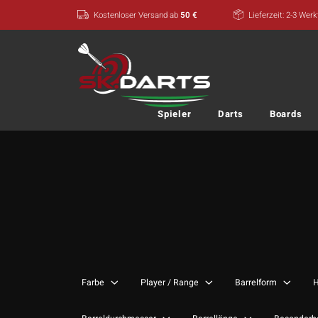
Zum
Kostenloser Versand ab
50 €
Lieferzeit: 2-3 Wer
Inhalt
springen
Spieler
Darts
Boards
Farbe
Player / Range
Barrelform
H