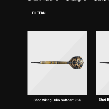
Barreldurchmesser
Barrellänge
Besonderh
FILTERN
Shot B
Shot Viking Odin Softdart 95%