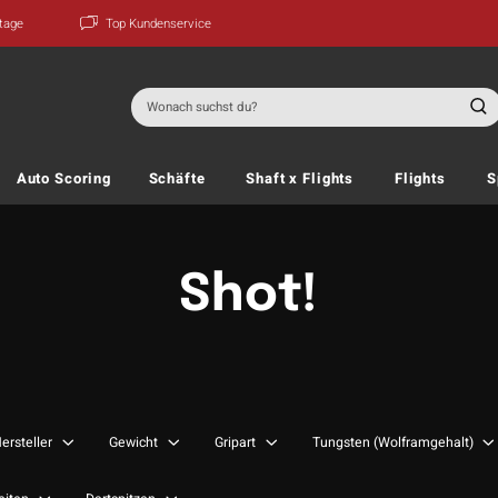
ktage
Top Kundenservice
Suchen
nach:
Auto Scoring
Schäfte
Shaft x Flights
Flights
S
Shot!
ersteller
Gewicht
Gripart
Tungsten (Wolframgehalt)