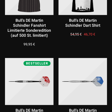
Bull’s DE Martin
Bull’s DE Martin
Schindler Fanshirt
Schindler Dart Shirt
Limitierte Sonderedition
54,95
€
Ursprünglicher
46,70
€
Aktueller
(auf 500 St. limitiert)
Preis
Preis
war:
ist:
54,95 €
46,70 €.
99,95
€
BESTSELLER
Bull’s DE Martin
Bull’s DE Martin