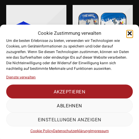
Cookie Zustimmung verwalten
Um die besten Erlebnisse zu bieten, verwenden wir Technologien wie
Cookies, um Geräteinformationen zu speichern und/oder darauf
zuzugreifen. Wenn Sie diesen Technologien zustimmen, können wir Daten
wie das Surfverhalten oder eindeutige IDs auf dieser Website verarbeiten.
Die Nichteinwilligung oder der Widerruf der Einwilligung kann sich
nachteilig auf bestimmte Merkmale und Funktionen auswirken.
L-Style Champagne
Bull’s DE Orbis Martin
Martin Schindler EZ L1
Schindler Dart Case
Dienste verwalten
Standard Flight
16,95
€
ab
AKZEPTIEREN
11,95
€
ABLEHNEN
EINSTELLUNGEN ANZEIGEN
Cookie Policy
Datenschutzerklärung
Impressum