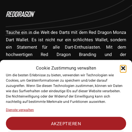
Tauche ein in die Welt des Darts mit dem Red Dragon Monza
Dart Wallet. Es ist nicht nur ein schlichtes Wallet, sondern
ein Statement für alle Dart-Enthusiasten. Mit dem
hochwertigen Red Dragon Branding und der
unverwechselbaren Snakebite Prägung werden Sie sicherlich
Cookie Zustimmung verwalten
auffallen. Aber es ist nicht nur das Aussehen, das
Um die besten Erlebnisse zu bieten, verwenden wir Technologien wie
beeindruckt: Das Wallet ist so gestaltet, dass es mehrere
Cookies, um Geräteinformationen zu speichern und/oder darauf
Pfeile und das notwendige Zubehör bequem aufnehmen
zuzugreifen. Wenn Sie diesen Technologien zustimmen, können wir Daten
kann. Dabei bleibt es kompakt und ist perfekt für unterwegs
wie das Surfverhalten oder eindeutige IDs auf dieser Website verarbeiten.
Die Nichteinwilligung oder der Widerruf der Einwilligung kann sich
oder zur Aufbewahrung zu Hause. Egal ob Profi oder Hobby-
nachteilig auf bestimmte Merkmale und Funktionen auswirken.
Spieler, dieses Wallet ist ein Muss für jeden Dart-Liebhaber.
Dienste verwalten
Schütze deine Darts mit dem Red Dragon Monza Dart Wallet.
AKZEPTIEREN
• Hersteller: Red Dragon