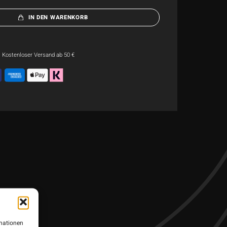
IN DEN WARENKORB
Kostenloser Versand ab 50 €
dukt, das
hael van
 sich durch
rmationen