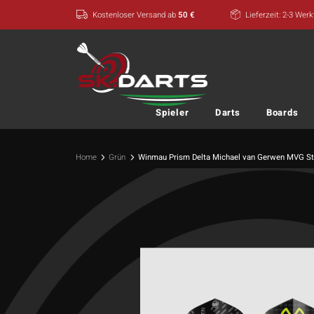
Zum
Kostenloser Versand ab
50 €
Lieferzeit: 2-3 Wer
Inhalt
springen
Spieler
Darts
Boards
Home
Grün
Winmau Prism Delta Michael van Gerwen MVG Sta