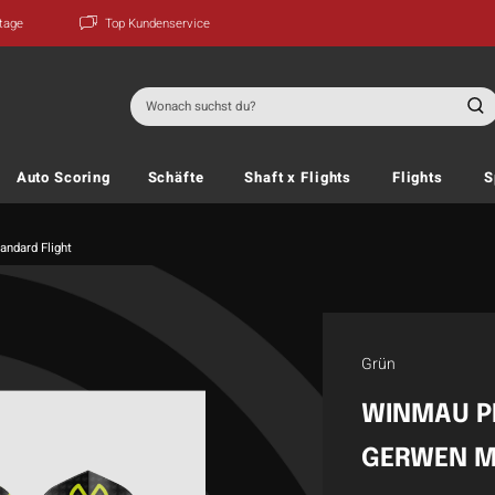
ktage
Top Kundenservice
Suchen
nach:
Auto Scoring
Schäfte
Shaft x Flights
Flights
S
ndard Flight
Grün
WINMAU P
GERWEN M