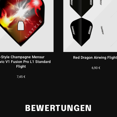
L-Style Champagne Fallon
Bull’s NL Smiley Standar
herrock V2 Pro L1 Standard Flight
1,30
€
7,45
€
BEWERTUNGEN