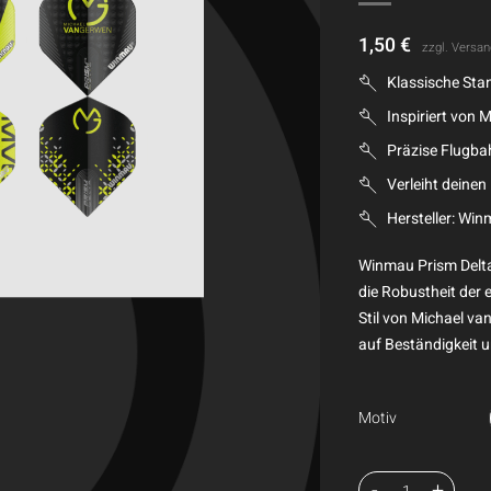
1,50
€
zzgl.
Versan
Klassische St
Inspiriert von
Präzise Flugbah
Verleiht deinen
Hersteller: Wi
Winmau Prism Delta
die Robustheit der
Stil von Michael va
auf Beständigkeit u
Motiv