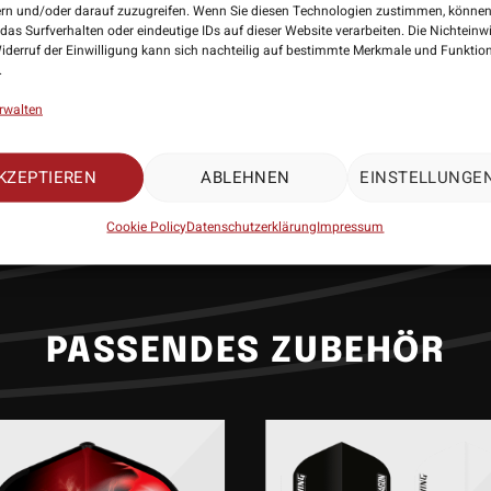
 dicke Bauweise aus, die für erhöhte Langlebigkeit und herausragende Flu
ern und/oder darauf zuzugreifen. Wenn Sie diesen Technologien zustimmen, können
das Surfverhalten oder eindeutige IDs auf dieser Website verarbeiten. Die Nichteinw
e Standardform ist optimal für viele verschiedene Wurfstile. Aber was ihn 
iderruf der Einwilligung kann sich nachteilig auf bestimmte Merkmale und Funktio
 macht, sind die charakteristischen Designelemente von MVG, darunter se
.
kanntes grünes Farbschema. Dieser Flight ist nicht nur ein Zeugnis für di
rwalten
von Winmau, sondern auch ein Sammlerstück für jeden Fan von Michael v
r: Winmau
andard/No2
KZEPTIEREN
ABLEHNEN
EINSTELLUNGE
00 Micron
ang: 3 Exemplare
Cookie Policy
Datenschutzerklärung
Impressum
PASSENDES ZUBEHÖR