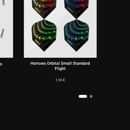
L-Style Champagne EZ L3 Small
d Flight
Standard Flight
6,95
€