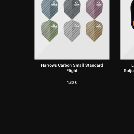
all Standard
L-Style Champagne N9 Love Beer
Pro L1 Standard Flight
S
8,95
€