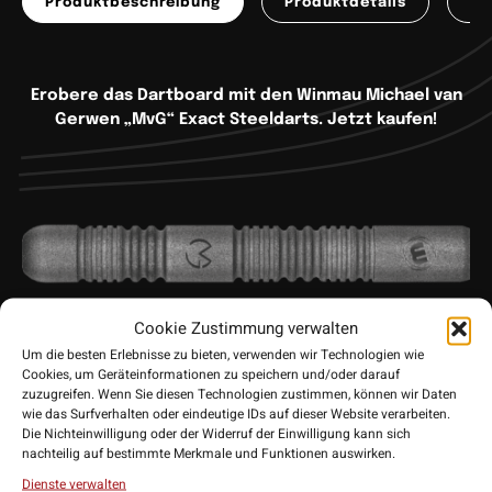
Produktbeschreibung
Produktdetails
Pr
Erobere das Dartboard mit den Winmau Michael van
Gerwen „MvG“ Exact Steeldarts. Jetzt kaufen!
Cookie Zustimmung verwalten
Um die besten Erlebnisse zu bieten, verwenden wir Technologien wie
Winmau Michael van Gerwen MvG Exact
Cookies, um Geräteinformationen zu speichern und/oder darauf
zuzugreifen. Wenn Sie diesen Technologien zustimmen, können wir Daten
Steeldart: Präzision auf höchstem
wie das Surfverhalten oder eindeutige IDs auf dieser Website verarbeiten.
Die Nichteinwilligung oder der Widerruf der Einwilligung kann sich
Niveau
nachteilig auf bestimmte Merkmale und Funktionen auswirken.
Die
Winmau Michael van Gerwen MvG Exact Darts
wurden in
Dienste verwalten