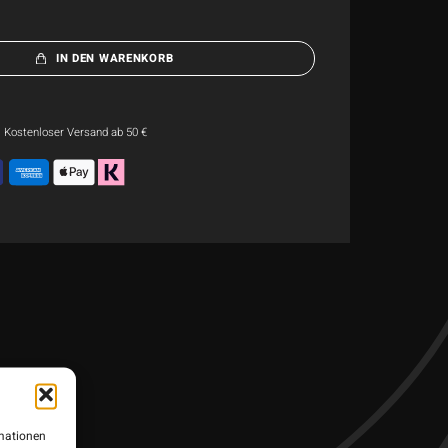
IN DEN WARENKORB
Kostenloser Versand ab 50 €
das in
inem
rmationen