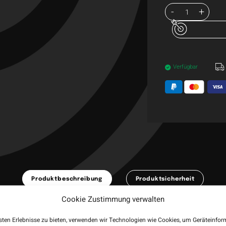
Verfügbar
Produktbeschreibung
Produktsicherheit
Cookie Zustimmung verwalten
dition des Winmau Joe Cullen Softdarts ist ein wahrhaftes Meisterwerk, 
eit mit dem renommierten Dartspieler Joe Cullen entstanden ist. Mit e
sten Erlebnisse zu bieten, verwenden wir Technologien wie Cookies, um Geräteinfo