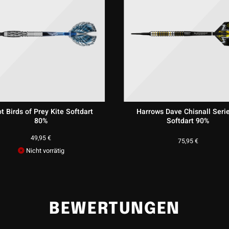
t Birds of Prey Kite Softdart
Harrows Dave Chisnall Seri
80%
Softdart 90%
49,95
€
75,95
€
Nicht vorrätig
BEWERTUNGEN