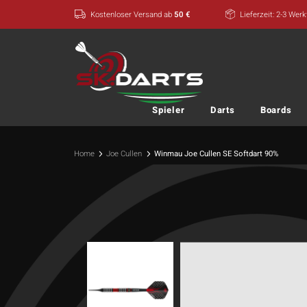
Zum
Kostenloser Versand ab
50 €
Lieferzeit: 2-3 Wer
Inhalt
springen
Spieler
Darts
Boards
Home
Joe Cullen
Winmau Joe Cullen SE Softdart 90%