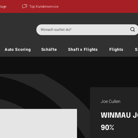
ktage
Top Kundenservice
Suchen
nach:
Auto Scoring
Schäfte
Shaft x Flights
Flights
S
Joe Cullen
WINMAU J
90%