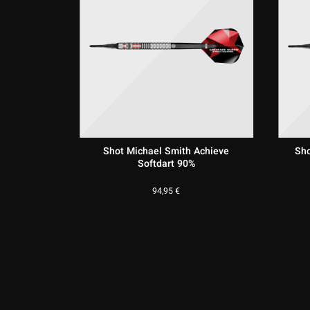
on Hiraeth
Shot Michael Smith Achieve
Sho
Softdart 90%
94,95
€