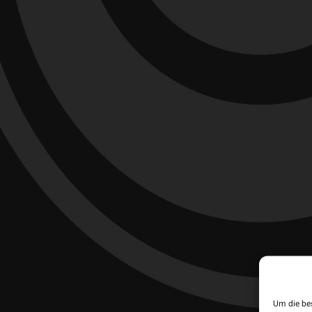
Die Sondere
Zusammenarb
Um die be