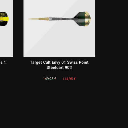
es 1
Target Cult Envy 01 Swiss Point
Targe
Steeldart 90%
Ursprünglicher
Aktueller
149,95
€
114,95
€
Preis
Preis
war:
ist:
149,95 €
114,95 €.