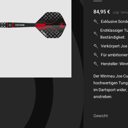
84,95
€
zzgl.
Vers
Exklusive Sond
Erstklassiger T
Beständigkeit.
Verkörpert Joe
Für ambitionier
Hersteller: Win
Der Winmau Joe Cul
hochwertigen Tungst
im Dartsport wider, 
anstreben.
Gewicht