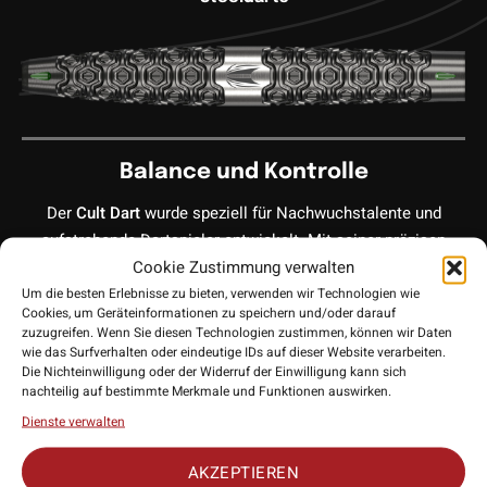
Balance und Kontrolle
Der
Cult Dart
wurde speziell für Nachwuchstalente und
aufstrebende Dartspieler entwickelt. Mit seiner präzisen
Cookie Zustimmung verwalten
Balance und dem optimalen Grip sorgt er für erstklassige
Wurfkontrolle. Dank des edlem Design sowohl des Darts, als
Um die besten Erlebnisse zu bieten, verwenden wir Technologien wie
Cookies, um Geräteinformationen zu speichern und/oder darauf
auch der Verpackung, hat Target hier ein wahres
zuzugreifen. Wenn Sie diesen Technologien zustimmen, können wir Daten
Sammlerstück herausgebracht.
wie das Surfverhalten oder eindeutige IDs auf dieser Website verarbeiten.
Die Nichteinwilligung oder der Widerruf der Einwilligung kann sich
nachteilig auf bestimmte Merkmale und Funktionen auswirken.
Dienste verwalten
90% Tungsten (Wolfram)
AKZEPTIEREN
Die Darts bestehen aus hochwertigem 90% Wolfram