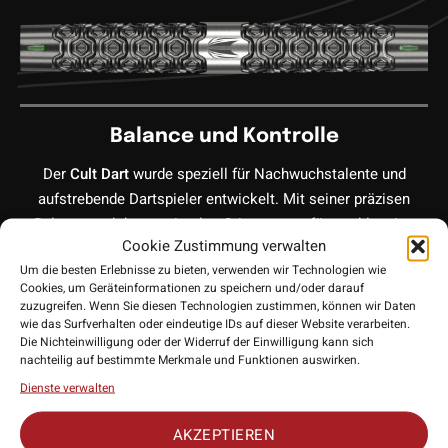
Balance und Kontrolle
Der
Cult Dart
wurde speziell für Nachwuchstalente und
aufstrebende Dartspieler entwickelt. Mit seiner präzisen
Balance und dem optimalen Grip sorgt er für erstklassige
Cookie Zustimmung verwalten
Wurfkontrolle. Dank des edlem Design sowohl des Darts, als
Um die besten Erlebnisse zu bieten, verwenden wir Technologien wie
auch der Verpackung, hat Target hier ein wahres
Cookies, um Geräteinformationen zu speichern und/oder darauf
Sammlerstück herausgebracht.
zuzugreifen. Wenn Sie diesen Technologien zustimmen, können wir Daten
wie das Surfverhalten oder eindeutige IDs auf dieser Website verarbeiten.
Die Nichteinwilligung oder der Widerruf der Einwilligung kann sich
nachteilig auf bestimmte Merkmale und Funktionen auswirken.
90% Tungsten (Wolfram)
Dienste verwalten
Die Darts bestehen aus hochwertigem 90% Wolfram
AKZEPTIEREN
(Tungsten), was für Langlebigkeit und Präzision sorgt. Durch