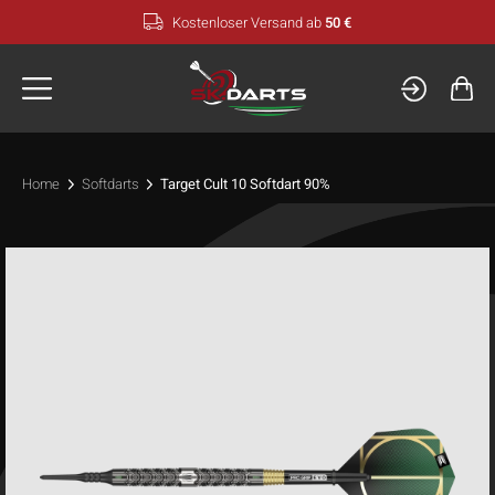
Zum
Kostenloser Versand ab
50 €
Inhalt
springen
Home
Softdarts
Target Cult 10 Softdart 90%