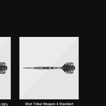
e ein
Shot Tribal Weapon 4 Steeldart
t 90%
Shot 