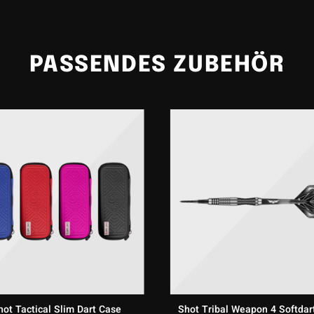
Shot Tribal Weapon Savage sind die optimale Wahl für Spieler, di
ausgewogenes Verhältnis von Design und Performance suchen.
PASSENDES ZUBEHÖR
hot Tactical Slim Dart Case
Shot Tribal Weapon 4 Softdar