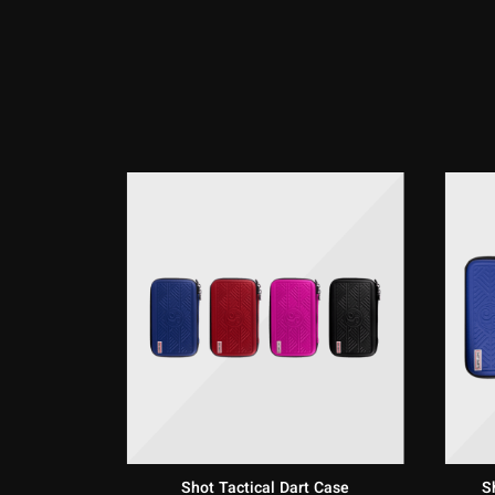
Die 
Savage
Shot Tactical Dart Case
S