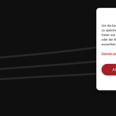
Der
Shot 
Dartsp
Um die be
erstkla
zu speich
Daten wie 
oder der W
auswirken
Dienste ve
Die Dart
Präzision s
A
Das Barrel
optimalen 
verleihen