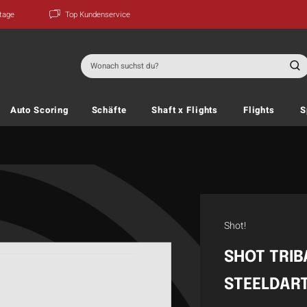
ktage
Top Kundenservice
Suchen
nach:
Auto Scoring
Schäfte
Shaft x Flights
Flights
S
Shot!
SHOT TRI
STEELDART