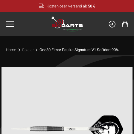
Zum
Kostenloser Versand ab
50 €
Inhalt
springen
Home
Spieler
One80 Elmar Paulke Signature V1 Softdart 90%