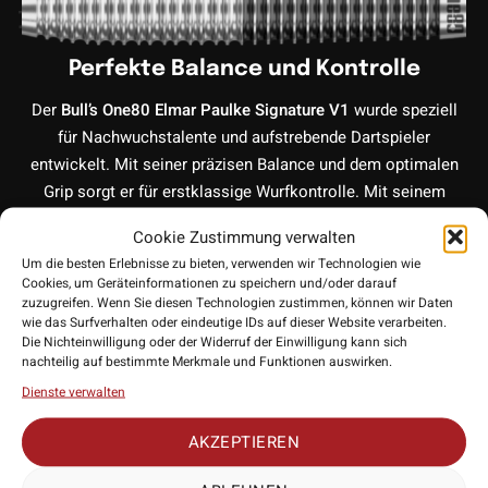
Perfekte Balance und Kontrolle
Der
Bull’s One80 Elmar Paulke Signature V1
wurde speziell
für Nachwuchstalente und aufstrebende Dartspieler
entwickelt. Mit seiner präzisen Balance und dem optimalen
Grip sorgt er für erstklassige Wurfkontrolle. Mit seinem
unkonventionellen Design und den verschiedenen
Cookie Zustimmung verwalten
Gripabstufungen, hat man hier ein echtes Unikat in Händen.
Um die besten Erlebnisse zu bieten, verwenden wir Technologien wie
Cookies, um Geräteinformationen zu speichern und/oder darauf
90% Tungsten (Wolfram)
zuzugreifen. Wenn Sie diesen Technologien zustimmen, können wir Daten
wie das Surfverhalten oder eindeutige IDs auf dieser Website verarbeiten.
Die Nichteinwilligung oder der Widerruf der Einwilligung kann sich
Die Darts bestehen aus hochwertigem 90% Wolfram
nachteilig auf bestimmte Merkmale und Funktionen auswirken.
(Tungsten), was für Langlebigkeit und Präzision sorgt. Durch
Dienste verwalten
den hohen Tungsten Anteil ist gewährleistet, dass sich der
Dart lange vor Abnutzung bewahrt. Ideal für Spieler, die ihre
AKZEPTIEREN
Technik verfeinern möchten.