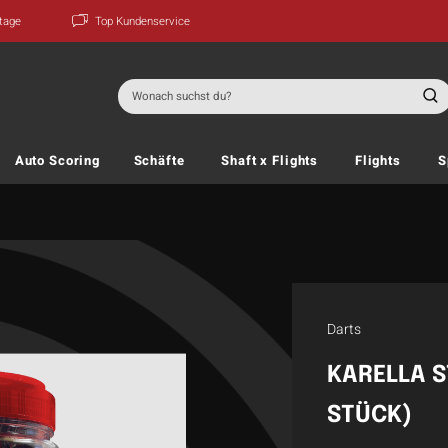
ktage
Top Kundenservice
Suchen
nach:
Auto Scoring
Schäfte
Shaft x Flights
Flights
S
Darts
KARELLA S
STÜCK)