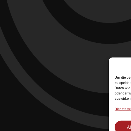
Dose mit 24
schwarze Al
• Hersteller
Um die be
• Lieferumf
zu speich
Daten wie 
• Material: 
oder der W
auswirken
Dienste ve
A