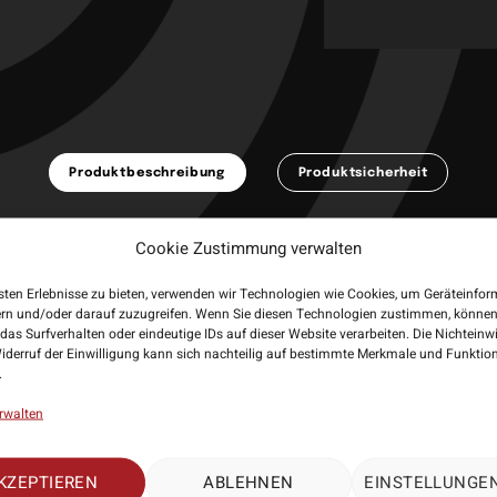
Produktbeschreibung
Produktsicherheit
 Steeldarts in 19g. Ausführung: Die Steeldarts haben ein klassisches 2B
Cookie Zustimmung verwalten
uschäfte und Stahlspitze. Die Flights haben 4 verschiedene Motive.
: Karella
sten Erlebnisse zu bieten, verwenden wir Technologien wie Cookies, um Geräteinfo
ang: 24 Exemplare
ern und/oder darauf zuzugreifen. Wenn Sie diesen Technologien zustimmen, können
das Surfverhalten oder eindeutige IDs auf dieser Website verarbeiten. Die Nichteinw
Metall
iderruf der Einwilligung kann sich nachteilig auf bestimmte Merkmale und Funktio
.
rwalten
PASSENDES ZUBEHÖR
KZEPTIEREN
ABLEHNEN
EINSTELLUNGE