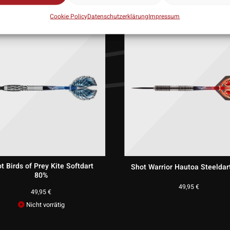
Cookie Policy
Datenschutzerklärung
Impressum
Bull’s NL Kim Huybrechts E1
Unicorn James Wade Phas
Steeldart 90%
Steeldart 90%
62,95
€
70,95
€