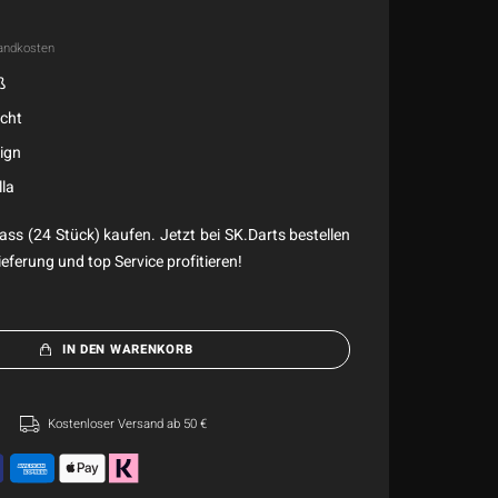
andkosten
ß
cht
ign
lla
rass (24 Stück) kaufen. Jetzt bei SK.Darts bestellen
eferung und top Service profitieren!
IN DEN WARENKORB
Kostenloser Versand ab 50 €