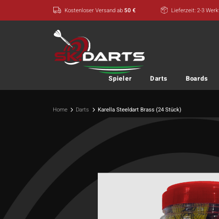
Zum
Kostenloser Versand ab
50 €
Lieferzeit: 2-3 Wer
Inhalt
springen
Spieler
Darts
Boards
Home
Darts
Karella Steeldart Brass (24 Stück)