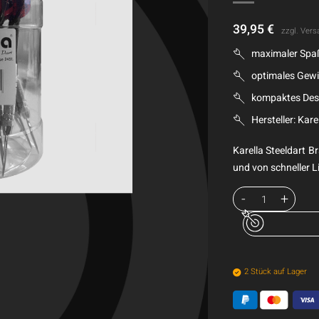
39,95
€
zzgl.
Vers
maximaler Spa
optimales Gewi
kompaktes Des
Hersteller: Kare
Karella Steeldart B
und von schneller Li
2 Stück auf Lager