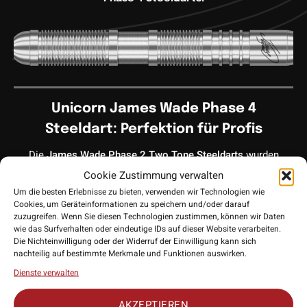
Unicorn James Wade Phase 4
Steeldart: Perfektion für Profis
Die
James Wade Phase 2 Two Tone Steeldarts
wurden
speziell entwickelt, um den höchsten Anforderungen von
Cookie Zustimmung verwalten
James Wade gerecht zu werden – einem der besten
Um die besten Erlebnisse zu bieten, verwenden wir Technologien wie
Cookies, um Geräteinformationen zu speichern und/oder darauf
Dartspieler der Welt. Diese Darts kombinieren elegantes
zuzugreifen. Wenn Sie diesen Technologien zustimmen, können wir Daten
Design mit außergewöhnlicher Funktionalität und wurden auf
wie das Surfverhalten oder eindeutige IDs auf dieser Website verarbeiten.
Basis von Anderson’s exakten Spezifikationen gefertigt, um
Die Nichteinwilligung oder der Widerruf der Einwilligung kann sich
nachteilig auf bestimmte Merkmale und Funktionen auswirken.
Spielern auf allen Niveaus herausragende Präzision und
Dienste verwalten
Kontrolle zu bieten.
AKZEPTIEREN