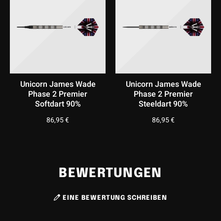
Leidenschaft und Präzision vom Flying Scotsman
widerspiegelt, hebt die Darts deutlich von herkömmlichen
Modellen ab.
Mit den James Wade Phase 2 Premier erleben Sie eine
neue Ära im Dartsport. Setzen Sie auf die perfekte
Unicorn James Wade
Unicorn James Wade
Balance aus Technik und Design und bringen Sie Ihre
Phase 2 Premier
Phase 2 Premier
Fähigkeiten auf ein ganz neues Niveau.
Softdart 90%
Steeldart 90%
86,95
€
86,95
€
BEWERTUNGEN
EINE BEWERTUNG SCHREIBEN