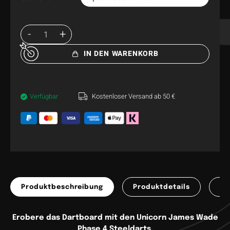
IN DEN WARENKORB
Verfügbar
Kostenloser Versand ab 50 €
Produktbeschreibung
Produktdetails
Pr
Erobere das Dartboard mit den Unicorn James Wade
Phase 4 Steeldarts.