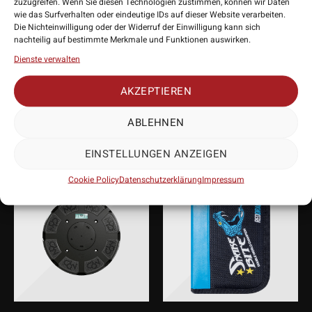
zuzugreifen. Wenn Sie diesen Technologien zustimmen, können wir Daten
• Lieferumfang: 1 Stück
wie das Surfverhalten oder eindeutige IDs auf dieser Website verarbeiten.
Die Nichteinwilligung oder der Widerruf der Einwilligung kann sich
nachteilig auf bestimmte Merkmale und Funktionen auswirken.
Dienste verwalten
PASSENDES
AKZEPTIEREN
ZUBEHÖR
ABLEHNEN
EINSTELLUNGEN ANZEIGEN
Cookie Policy
Datenschutzerklärung
Impressum