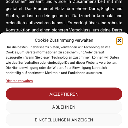
Scotsman“ benannt und wurde in Zusammenarbeit mit ihm
gestaltet. Das Etui bietet Platz für mehrere Darts, Flights und
Shafts, sodass du dein gesamtes Dartzubehör kompakt und
ordentlich aufbewahren kannst. Es verfügt über eine robuste
Konstruktion und einen sicheren Verschluss, um deine Darts
vor Beschädigungen zu schützen. Das Design des Etuis ist
Cookie Zustimmung verwalten
ansprechend und trägt den Namen des bekannten
Um die besten Erlebnisse zu bieten, verwenden wir Technologien wie
Dartspielers Gary Anderson.
Cookies, um Geräteinformationen zu speichern und/oder darauf
zuzugreifen. Wenn Sie diesen Technologien zustimmen, können wir Daten
wie das Surfverhalten oder eindeutige IDs auf dieser Website verarbeiten.
Die Nichteinwilligung oder der Widerruf der Einwilligung kann sich
• Hersteller: Winmau
nachteilig auf bestimmte Merkmale und Funktionen auswirken.
• Lieferumfang: 1 Exemplar
Dienste verwalten
• Material: Kunststoff
AKZEPTIEREN
ABLEHNEN
Mehr anzeigen
EINSTELLUNGEN ANZEIGEN