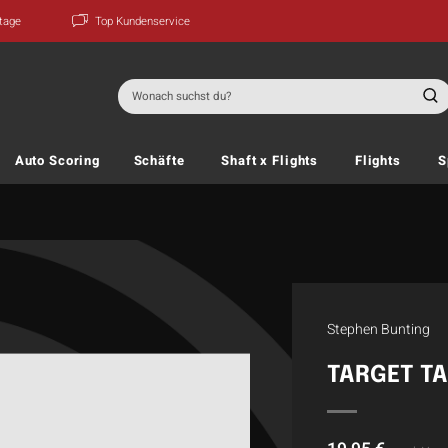
ktage
Top Kundenservice
Suchen
nach:
Auto Scoring
Schäfte
Shaft x Flights
Flights
S
Stephen Bunting
TARGET T