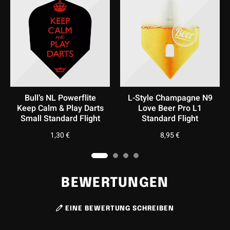
werflite
L-Style Champagne N9
L-Style Champa
lay Darts
Love Beer Pro L1
Junkstar Pro
rd Flight
Standard Flight
Standard Fli
€
8,95
€
8,95
€
BEWERTUNGEN
EINE BEWERTUNG SCHREIBEN