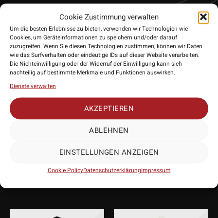
Zusammenarbeit mit den Nathan Aspinall Generation 2 Darts
Cookie Zustimmung verwalten
entwickelt. Diese Flights zeichnen sich durch Spot UV-Druck
Um die besten Erlebnisse zu bieten, verwenden wir Technologien wie
aus, der den Grip zwischen Flight und Schaft verbessert. Sie
Cookies, um Geräteinformationen zu speichern und/oder darauf
sind in den beiden Größen erhältlich, No.6 / Small Standard,
zuzugreifen. Wenn Sie diesen Technologien zustimmen, können wir Daten
wie das Surfverhalten oder eindeutige IDs auf dieser Website verarbeiten.
No.2 / Standard.
Die Nichteinwilligung oder der Widerruf der Einwilligung kann sich
• Hersteller: Target Darts
nachteilig auf bestimmte Merkmale und Funktionen auswirken.
• Form Flights: Standard / Small Standard
Dienste verwalten
• Lieferumfang: 9 Flights
AKZEPTIEREN
ABLEHNEN
PASSENDES
EINSTELLUNGEN ANZEIGEN
Cookie Policy
Datenschutzerklärung
Impressum
ZUBEHÖR