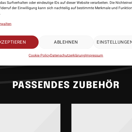
as Risiko von „Bounce Outs“. Durch seine besondere Form, verbessert er 
das Surfverhalten oder eindeutige IDs auf dieser Website verarbeiten. Die Nichteinw
n Spitze zu Barrel. Geeignet für die meisten Standard-Dartbarrels, ist die
iderruf der Einwilligung kann sich nachteilig auf bestimmte Merkmale und Funktio
.
hervorragende Wahl für Spieler, die ihre Ausrüstung mit Qualität und Stil 
rwalten
: Target Darts
ca. 26mm/30mm
KZEPTIEREN
ABLEHNEN
EINSTELLUNGE
dard Passung
ang: 3 Stück
Cookie Policy
Datenschutzerklärung
Impressum
PASSENDES ZUBEHÖR