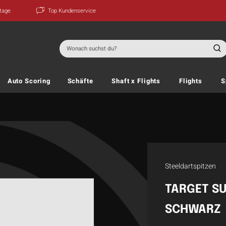
ktage
Top Kundenservice
Suchen
nach:
Auto Scoring
Schäfte
Shaft x Flights
Flights
S
Steeldartspitzen
TARGET S
SCHWARZ