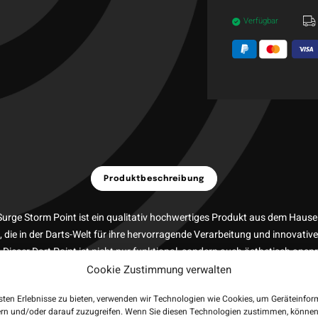
Verfügbar
Produktbeschreibung
Surge Storm Point ist ein qualitativ hochwertiges Produkt aus dem Hause
, die in der Darts-Welt für ihre hervorragende Verarbeitung und innovativ
. Dieser Dart Point ist nicht nur funktional, sondern auch ästhetisch ans
Cookie Zustimmung verwalten
 Farbgebung, die ihm ein elegantes und unterscheidendes Aussehen verle
us robusten Materialien, gewährleistet er Langlebigkeit und eine konstant
sten Erlebnisse zu bieten, verwenden wir Technologien wie Cookies, um Geräteinfo
. Die präzise gearbeitete Spitze sorgt für einen sicheren Halt im Dartbo
ern und/oder darauf zuzugreifen. Wenn Sie diesen Technologien zustimmen, können