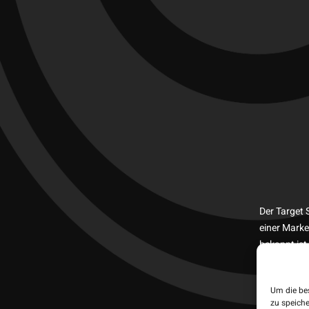
Der Target 
einer Marke
bekannt ist
dank seiner
Gefertigt a
Um die be
Performance
zu speich