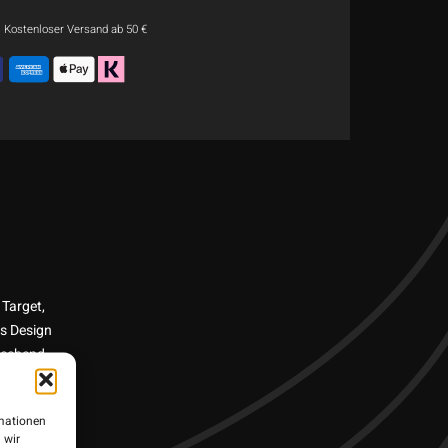
Kostenloser Versand ab 50 €
 Target,
es Design
prechend
iht.
e
rmationen
ard und
 wir