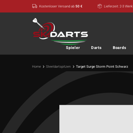
Zum
Kostenloser Versand ab
50 €
Lieferzeit: 2-3 Wer
Inhalt
springen
Spieler
Darts
Boards
Home
Steeldartspitzen
Target Surge Storm Point Schwarz