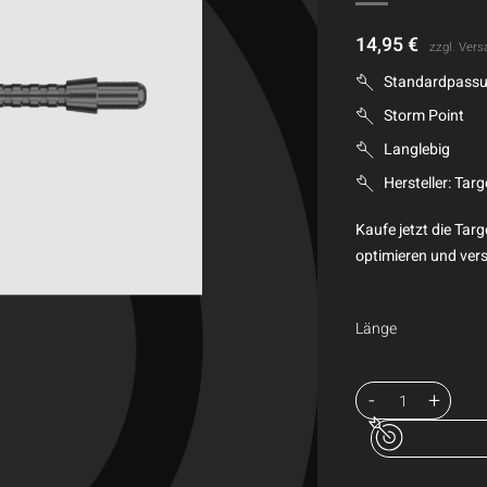
14,95
€
zzgl.
Vers
Standardpassun
Storm Point
Langlebig
Hersteller: Targ
Kaufe jetzt die Tar
optimieren und vers
Länge