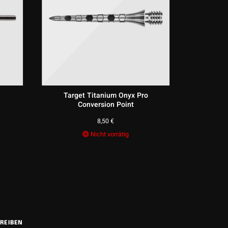
Target Titanium Onyx Pro
Target D
Conversion Point
8,50
€
Nicht vorrätig
REIBEN