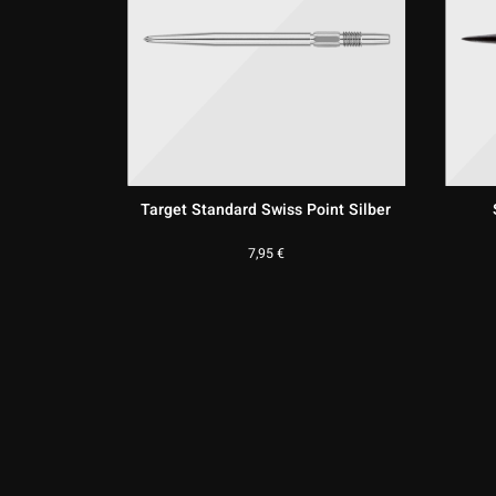
ond Pro
Target Standard Swiss Point Silber
nt
7,95
€