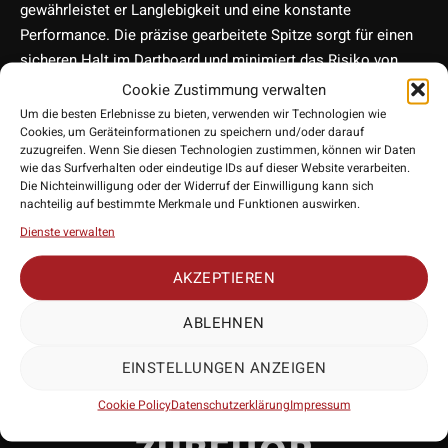
gewährleistet er Langlebigkeit und eine konstante
Performance. Die präzise gearbeitete Spitze sorgt für einen
sicheren Halt im Dartboard und minimiert das Risiko von
„Bounce Outs“. Durch seine besondere Form, verbessert er
Cookie Zustimmung verwalten
den Übergang von Spitze zu Barrel. Geeignet für die meisten
Um die besten Erlebnisse zu bieten, verwenden wir Technologien wie
Cookies, um Geräteinformationen zu speichern und/oder darauf
Standard-Dartbarrels, ist dieser Dart Point eine hervorragende
zuzugreifen. Wenn Sie diesen Technologien zustimmen, können wir Daten
Wahl für Spieler, die ihre Ausrüstung mit Qualität und Stil
wie das Surfverhalten oder eindeutige IDs auf dieser Website verarbeiten.
ergänzen möchten.
Die Nichteinwilligung oder der Widerruf der Einwilligung kann sich
nachteilig auf bestimmte Merkmale und Funktionen auswirken.
• Hersteller: Target Darts
Dienste verwalten
• Länge: ca. 32mm/36mm/41mm
• Art: Standard Passung
AKZEPTIEREN
• Lieferumfang: 3 Stück
ABLEHNEN
EINSTELLUNGEN ANZEIGEN
PASSENDES
Cookie Policy
Datenschutzerklärung
Impressum