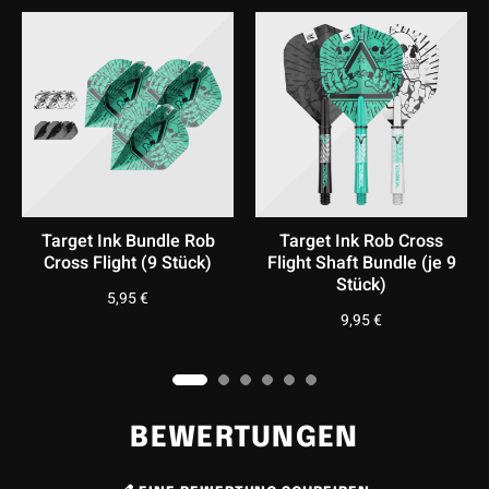
Farbe
I
Silber; Türkis
Material
I
Wolfram
Lieferumfang
I
3x Barrel; 3x Flights; 3x Schäfte; 3x Spitzen; 1x Swiss Tool
e Rob
Target Ink Rob Cross
Target Pro Ultra R
tück)
Flight Shaft Bundle (je 9
Cross Standard Fligh
Stück)
Stück)
9,95
€
3,95
€
BEWERTUNGEN