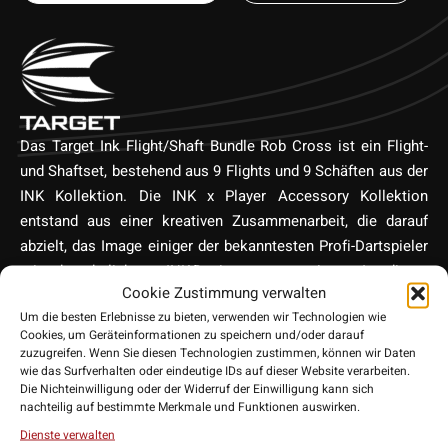
Das Target Ink Flight/Shaft Bundle Rob Cross ist ein Flight-
und Shaftset, bestehend aus 9 Flights und 9 Schäften aus der
INK Kollektion. Die INK x Player Accessory Kollektion
entstand aus einer kreativen Zusammenarbeit, die darauf
abzielt, das Image einiger der bekanntesten Profi-Dartspieler
mit den beliebten INK-Designs zu vereinen. In dieser
Cookie Zustimmung verwalten
Kollektion haben die Designer bei Target individuelle Tattoo-
Um die besten Erlebnisse zu bieten, verwenden wir Technologien wie
Muster entworfen und von Hand gezeichnet. Mit diesen
Cookies, um Geräteinformationen zu speichern und/oder darauf
besonderen Flights und Schäften, hebst du dich an jedem
zuzugreifen. Wenn Sie diesen Technologien zustimmen, können wir Daten
Dartboard ab! Die Flights haben die Größe No.6, was Small
wie das Surfverhalten oder eindeutige IDs auf dieser Website verarbeiten.
Die Nichteinwilligung oder der Widerruf der Einwilligung kann sich
Standard ist.
nachteilig auf bestimmte Merkmale und Funktionen auswirken.
Dienste verwalten