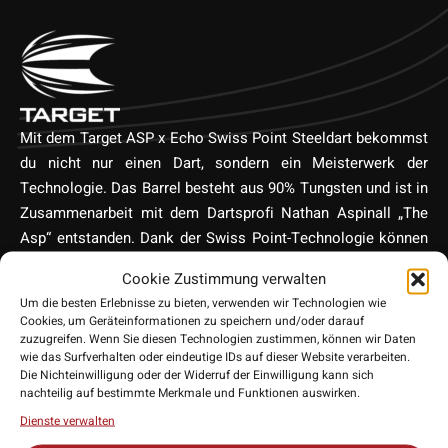
Mit dem Target ASP x Echo Swiss Point Steeldart bekommst
du nicht nur einen Dart, sondern ein Meisterwerk der
Technologie. Das Barrel besteht aus 90% Tungsten und ist in
Zusammenarbeit mit dem Dartsprofi Nathan Aspinall „The
Asp“ entstanden. Dank der Swiss Point-Technologie können
die Spitzen einfach und schnell ausgetauscht werden, was
Cookie Zustimmung verwalten
dem Spieler eine individuelle Anpassung an unterschiedliche
Um die besten Erlebnisse zu bieten, verwenden wir Technologien wie
Spielbedingungen ermöglicht. Das raffinierte Design und die
Cookies, um Geräteinformationen zu speichern und/oder darauf
feinen Gravuren auf dem Barrel sind ein Hinweis auf die
zuzugreifen. Wenn Sie diesen Technologien zustimmen, können wir Daten
wie das Surfverhalten oder eindeutige IDs auf dieser Website verarbeiten.
außergewöhnliche Qualität und das Engagement von Target
Die Nichteinwilligung oder der Widerruf der Einwilligung kann sich
für herausragende Darts.
nachteilig auf bestimmte Merkmale und Funktionen auswirken.
Dienste verwalten