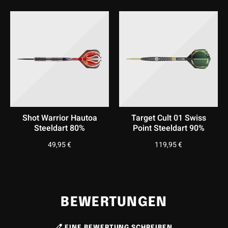
Material
I
Wolfram
Lieferumfang
I
3x Barrel; 3x Flights; 3x Schäfte; 3x Spitzen; 1x Swiss Tool
Shot Warrior Hautoa
Target Cult 01 Swiss
Steeldart 80%
Point Steeldart 90%
49,95
€
119,95
€
BEWERTUNGEN
EINE BEWERTUNG SCHREIBEN