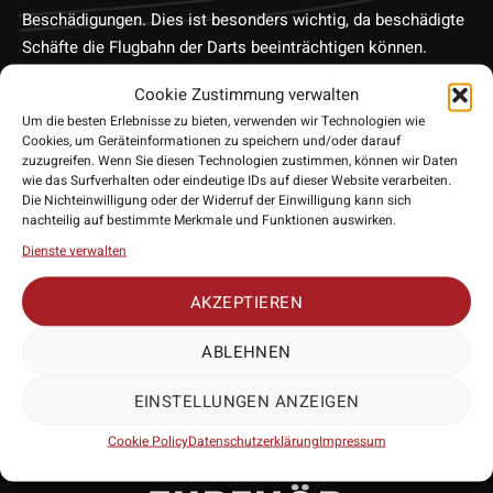
Beschädigungen. Dies ist besonders wichtig, da beschädigte
Schäfte die Flugbahn der Darts beeinträchtigen können.
Die Verwendung von robustem Kunststoff macht diese
Cookie Zustimmung verwalten
Flights besonders langlebig und widerstandsfähig gegen
Um die besten Erlebnisse zu bieten, verwenden wir Technologien wie
Verschleiß und Abnutzung. Selbst bei intensivem Spiel
Cookies, um Geräteinformationen zu speichern und/oder darauf
behalten sie ihre Form und Leistung bei, was sie zu einer
zuzugreifen. Wenn Sie diesen Technologien zustimmen, können wir Daten
wie das Surfverhalten oder eindeutige IDs auf dieser Website verarbeiten.
ausgezeichneten Wahl für Dartspieler aller Levels macht. Die
Die Nichteinwilligung oder der Widerruf der Einwilligung kann sich
besondere Slim-Form sorgt für unverfälschtere Würfe.
nachteilig auf bestimmte Merkmale und Funktionen auswirken.
• Hersteller: Robson
Dienste verwalten
• Form: Slim
• Stärke: 180 Micron
AKZEPTIEREN
• Lieferumfang: 3 Exemplare
ABLEHNEN
EINSTELLUNGEN ANZEIGEN
Cookie Policy
Datenschutzerklärung
Impressum
PASSENDES