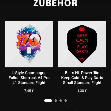
ZUBEHÖR
werflite
L-Style Champagne Pro
Bull’s NL Powerfl
lay Darts
Kami L3 Small Standard
Hopp E3 Standard
d Flight
Flight
1,30
€
7,45
€