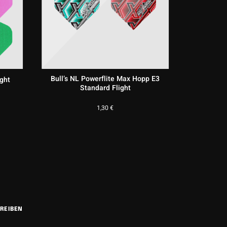
Bull’s NL Powerflite Max Hopp E3
Target 
ight
Standard Flight
1,30
€
REIBEN