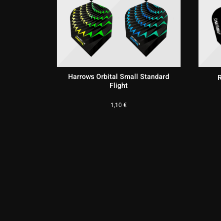
ter Wright
Harrows Orbital Small Standard
R
akeskin
Flight
t
1,10
€