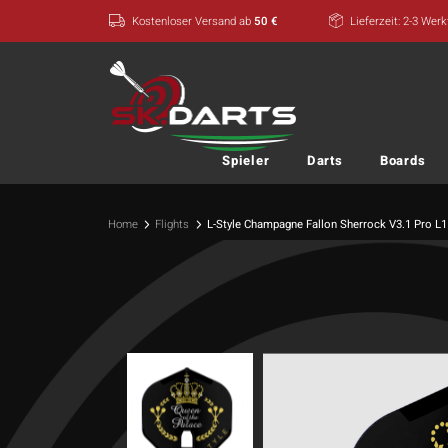
Zum
Kostenloser Versand ab
50 €
Lieferzeit: 2-3 Wer
Inhalt
springen
Spieler
Darts
Boards
Home
Flights
L-Style Champagne Fallon Sherrock V3.1 Pro L1 