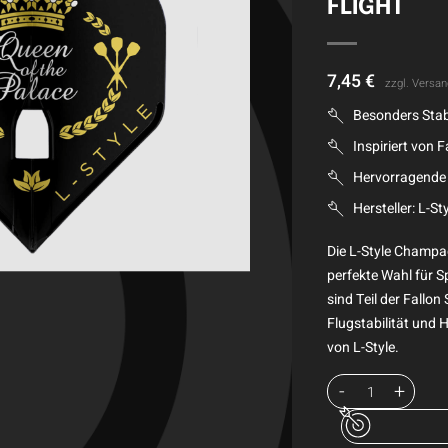
FLIGHT
7,45
€
zzgl.
Versan
Besonders Stab
Inspiriert von 
Hervorragende 
Hersteller: L-St
Die L-Style Champag
perfekte Wahl für Sp
sind Teil der Fallo
Flugstabilität und 
von L-Style.