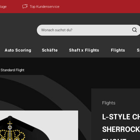
ktage
Top Kundenservice
Suchen
nach:
Auto Scoring
Schäfte
Shaft x Flights
Flights
S
Standard Flight
Flights
L-STYLE 
SHERROCK 