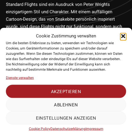
Standard Flights sind ein Ausdruck von Peter Wrights
einzigartigem Stil und Charakter. Mit einem auffälligen
Cartoon-Design, das von Snakebite persönlich inspiriert
wurde, sind diese Flights nicht nur funktional, sondern auch
ein echter Blickfang auf dem Dartboard. Sie wurden
Cookie Zustimmung verwalten
entwickelt, um Stabilität und Kontrolle über den Flug der
Um die besten Erlebnisse zu bieten, verwenden wir Technologien wie
Darts zu gewährleisten, während sie gleichzeitig
Cookies, um Geräteinformationen zu speichern und/oder darauf
zuzugreifen. Wenn Sie diesen Technologien zustimmen, können wir Daten
Persönlichkeit und Spaß in dein Dartspiel bringen. Wenn du
wie das Surfverhalten oder eindeutige IDs auf dieser Website verarbeiten.
nach Flights suchst, die deinem Spiel einen individuellen
Die Nichteinwilligung oder der Widerruf der Einwilligung kann sich
nachteilig auf bestimmte Merkmale und Funktionen auswirken.
Touch verleihen, sind die Red Dragon Peter Wright
„Snakebite“ Cartoon Flights die richtige Wahl.
Dienste verwalten
• Hersteller: Red Dragon
AKZEPTIEREN
• Form: Standard/No2
• Stärke: 100 Micron
ABLEHNEN
• Lieferumfang: 3 Exemplare
EINSTELLUNGEN ANZEIGEN
Cookie Policy
Datenschutzerklärung
Impressum