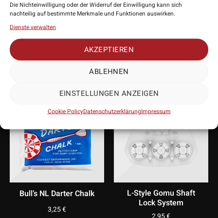
Die Nichteinwilligung oder der Widerruf der Einwilligung kann sich
nachteilig auf bestimmte Merkmale und Funktionen auswirken.
Dienste verwalten
PASSENDES
AKZEPTIEREN
ZUBEHÖR
ABLEHNEN
EINSTELLUNGEN ANZEIGEN
BESTSELLER
Cookie Policy
Datenschutzerklärung
Impressum
L-Style Gomu Shaft
Target Corona Vision
Lock System
Licht – Dartboardlight
2,95
€