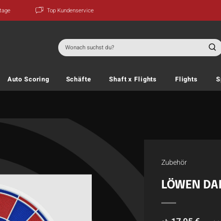
ktage
Top Kundenservice
Suchen
nach:
Auto Scoring
Schäfte
Shaft x Flights
Flights
S
Zubehör
LÖWEN DA