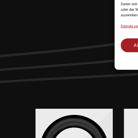
Daten wie 
oder der W
auswirken
Lieferumf
Dienste ve
A
GEBOT!
STSELLER