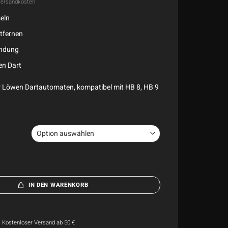
ersandkosten
eln
tfernen
endung
en Dart
 Löwen Dartautomaten, kompatibel mit HB 8, HB 9
IN DEN WARENKORB
Kostenloser Versand ab 50 €