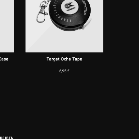
Case
Target Oche Tape
Targ
6,95
€
REIBEN