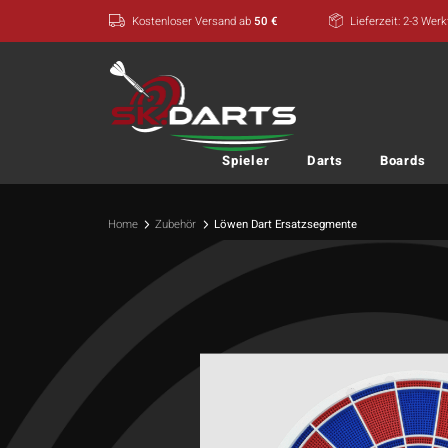
Zum
Kostenloser Versand ab
50 €
Lieferzeit: 2-3 Wer
Inhalt
springen
Spieler
Darts
Boards
Home
Zubehör
Löwen Dart Ersatzsegmente