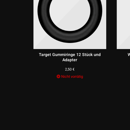
z für
Target Gummiringe 12 Stück und
W
egriertem
Adapter
2,50
€
licher
Aktueller
€
Nicht vorrätig
Preis
ist:
89,95 €.