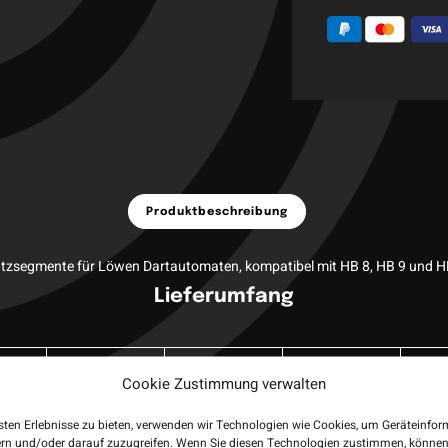
Produktbeschreibung
atzsegmente für Löwen Dartautomaten, kompatibel mit HB 8, HB 9 und H
Lieferumfang
Double Set
Triple Set
Mix Set
Ko
Cookie Zustimmung verwalten
sten Erlebnisse zu bieten, verwenden wir Technologien wie Cookies, um Geräteinfo
1
1x Double Segment blau
ern und/oder darauf zuzugreifen. Wenn Sie diesen Technologien zustimmen, können
10x Doub