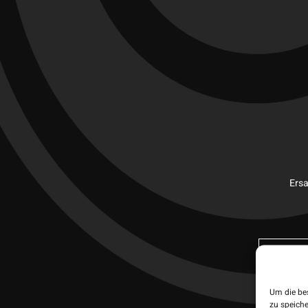
Ers
Set
Um die be
zu speich