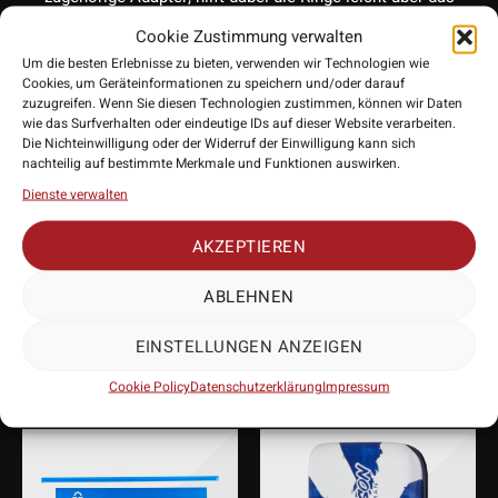
Gewinde zu bringen. Das Material der O Ringe ist robust und
Cookie Zustimmung verwalten
langlebig, sodass sie auch bei regelmäßiger Anwendung
Um die besten Erlebnisse zu bieten, verwenden wir Technologien wie
nicht leicht verschleißen. Die Anwendung ist einfach: Der O
Cookies, um Geräteinformationen zu speichern und/oder darauf
zuzugreifen. Wenn Sie diesen Technologien zustimmen, können wir Daten
Ring wird einfach über den Gewindebereich des Schafts
wie das Surfverhalten oder eindeutige IDs auf dieser Website verarbeiten.
gezogen und festgezogen, um sicherzustellen, dass der
Die Nichteinwilligung oder der Widerruf der Einwilligung kann sich
Schaft sicher am Barrel bleibt.
nachteilig auf bestimmte Merkmale und Funktionen auswirken.
Dienste verwalten
AKZEPTIEREN
ABLEHNEN
PASSENDES
ZUBEHÖR
EINSTELLUNGEN ANZEIGEN
Cookie Policy
Datenschutzerklärung
Impressum