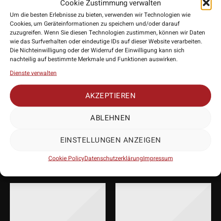
Cookie Zustimmung verwalten
meisten Softdarts anbringen lassen und bieten eine
Um die besten Erlebnisse zu bieten, verwenden wir Technologien wie
konsistente Performance für Spieler aller Niveaus.
Cookies, um Geräteinformationen zu speichern und/oder darauf
• Hersteller: L-Style
zuzugreifen. Wenn Sie diesen Technologien zustimmen, können wir Daten
• Länge: ca. 21,5mm / 30mm
wie das Surfverhalten oder eindeutige IDs auf dieser Website verarbeiten.
Die Nichteinwilligung oder der Widerruf der Einwilligung kann sich
• Gewinde: 2BA
nachteilig auf bestimmte Merkmale und Funktionen auswirken.
• Lieferumfang: 30 Stück
Dienste verwalten
AKZEPTIEREN
ABLEHNEN
PASSENDES
EINSTELLUNGEN ANZEIGEN
ZUBEHÖR
Cookie Policy
Datenschutzerklärung
Impressum