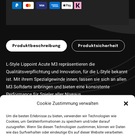
Produktbeschreibung
Produktsicherheit
L-Style Lippoint Acute M3 repräsentieren die
Qualitätsverpflichtung und Innovation, für die L-Style bekannt
ist. Mit ihrem Spezialgewinde innen, lassen sie sich an allen
M3 Softdarts anbringen und bieten eine konsistente
Performance für Spieler aller Niveaus.
• Hersteller: L-Style
Cookie Zustimmung verwalten
• Länge: ca. 22mm
Um die besten Erlebnisse zu bieten, verwenden wir Technologien wie
• Gewinde: Innengewinde
Cookies, um Geräteinformationen zu speichern und/oder darauf
• Lieferumfang: 50 Stück
zuzugreifen. Wenn Sie diesen Technologien zustimmen, können wir Daten
wie das Surfverhalten oder eindeutige IDs auf dieser Website verarbeiten.