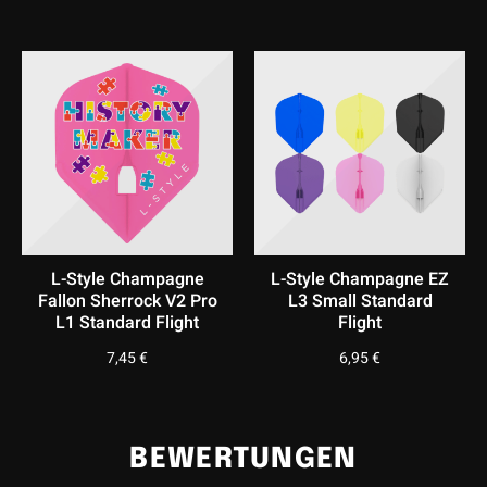
und bietet eine komfortable, wartungsarme Lösung für
Training und Wettkampf.Ein weiterer Vorteil: Künftig werden
Flight und Shaft auch einzeln erhältlich sein.
Dadurch muss bei einer Beschädigung nicht das komplette
System ersetzt werden, sondern lediglich die jeweilige
Komponente.
L-Style Champagne
L-Style Champagne EZ
Fallon Sherrock V2 Pro
L3 Small Standard
L1 Standard Flight
Flight
7,45
€
6,95
€
BEWERTUNGEN