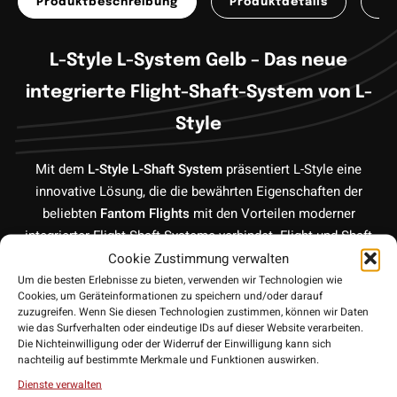
Produktbeschreibung
Produktdetails
Pr
L-Style L-System Gelb – Das neue
integrierte Flight-Shaft-System von L-
Style
Mit dem
L-Style L-Shaft System
präsentiert L-Style eine
innovative Lösung, die die bewährten Eigenschaften der
beliebten
Fantom Flights
mit den Vorteilen moderner
integrierter Flight-Shaft-Systeme verbindet. Flight und Shaft
Cookie Zustimmung verwalten
bilden eine fest verbundene Einheit und sorgen für maximale
Stabilität, eine einfache Handhabung und eine konstant hohe
Um die besten Erlebnisse zu bieten, verwenden wir Technologien wie
Cookies, um Geräteinformationen zu speichern und/oder darauf
Performance am Oche.
zuzugreifen. Wenn Sie diesen Technologien zustimmen, können wir Daten
wie das Surfverhalten oder eindeutige IDs auf dieser Website verarbeiten.
Die Nichteinwilligung oder der Widerruf der Einwilligung kann sich
Robustes Material für maximale
nachteilig auf bestimmte Merkmale und Funktionen auswirken.
Haltbarkeit
Dienste verwalten