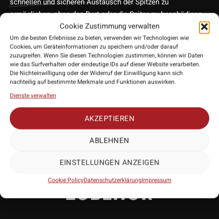
schnellen und sicheren Austausch der Spitzen zu
ermöglichen, ohne den Dart oder die Spitze zu beschädigen.
Cookie Zustimmung verwalten
Dieses Tool ist aus hochwertigen Materialien gefertigt, um
Langlebigkeit und eine zuverlässige Leistung zu
Um die besten Erlebnisse zu bieten, verwenden wir Technologien wie
Cookies, um Geräteinformationen zu speichern und/oder darauf
gewährleisten. Sein kompaktes Design macht ihn leicht
zuzugreifen. Wenn Sie diesen Technologien zustimmen, können wir Daten
transportierbar und somit ideal für Turniere oder für
wie das Surfverhalten oder eindeutige IDs auf dieser Website verarbeiten.
Die Nichteinwilligung oder der Widerruf der Einwilligung kann sich
unterwegs.
nachteilig auf bestimmte Merkmale und Funktionen auswirken.
• Hersteller: Bull’s NL
Dienste verwalten
• Lieferumfang: 1 Stück
• Kompatibel: Bull’s NL Convertible Point
AKZEPTIEREN
ABLEHNEN
EINSTELLUNGEN ANZEIGEN
PASSENDES
Cookie Policy
Datenschutzerklärung
Impressum
ZUBEHÖR