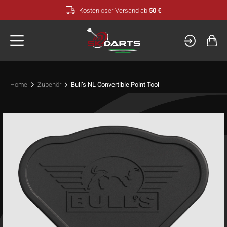
Zum
Kostenloser Versand ab
50 €
Inhalt
springen
Home
Zubehör
Bull’s NL Convertible Point Tool