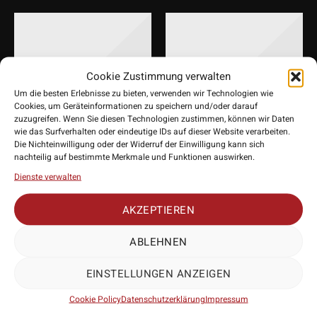
Cookie Zustimmung verwalten
Um die besten Erlebnisse zu bieten, verwenden wir Technologien wie
Cookies, um Geräteinformationen zu speichern und/oder darauf
zuzugreifen. Wenn Sie diesen Technologien zustimmen, können wir Daten
wie das Surfverhalten oder eindeutige IDs auf dieser Website verarbeiten.
Die Nichteinwilligung oder der Widerruf der Einwilligung kann sich
nachteilig auf bestimmte Merkmale und Funktionen auswirken.
Bull’s NL Ringed Grip
Bull’s NL Smooth
Convertible Point Blau
Convertible Point
Dienste verwalten
Rainbow
9,95
€
AKZEPTIEREN
9,95
€
ABLEHNEN
EINSTELLUNGEN ANZEIGEN
Cookie Policy
Datenschutzerklärung
Impressum