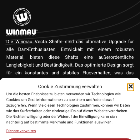
Die Winmau Vecta Shafts sind das ultimative Upgrade für
alle Dart-Enthusiasten. Entwickelt mit einem robusten
Material, bieten diese Shafts eine außerordentliche
Langlebigkeit und Beständigkeit. Das optimierte Design sorgt
für ein konstantes und stabiles Flugverhalten, was das
Treffen des Ziels erleichtert. Zusätzlich setzt Winmau mit
Cookie Zustimmung verwalten
dem schlanken und modernen Äußeren der Vecta Shafts
Um die besten Erlebnisse zu bieten, verwenden wir Technologien wie
neue Maßstäbe in Sachen Ästhetik im Dartbereich. Die
Cookies, um Geräteinformationen zu speichern und/oder darauf
Kompatibilität mit den meisten Dartpfeilen und die einfache
zuzugreifen. Wenn Sie diesen Technologien zustimmen, können wir Daten
wie das Surfverhalten oder eindeutige IDs auf dieser Website verarbeiten.
Handhabung und Installation machen die Vecta Shafts zu
Die Nichteinwilligung oder der Widerruf der Einwilligung kann sich
einer bevorzugten Wahl für Profis und Amateure
nachteilig auf bestimmte Merkmale und Funktionen auswirken.
gleichermaßen. Steigern Sie Ihre Dart-Performance mit den
Dienste verwalten
Winmau Vecta Shafts.