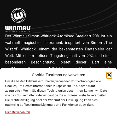
Der Winmau Simon Whitlock Atomised Steeldart 90% ist ein
wahrhaft magisches Instrument, inspiriert von Simon „The
Wizard“ Whitlock, einem der bekanntesten Dartspieler der
Welt. Mit einem soliden Tungstengehalt von 90% und einer
besonderen Beschichtung, bietet dieser Dart eine
erstklassige Balance und Präzision, perfekt geeignet für die
Cookie Zustimmung verwalten
höchsten Ansprüche im Dartspiel. Das Atomised Design
Um die besten Erlebnisse zu bieten, verwenden wir Technologien wie
reflektiert Whitlock’s einzigartige Wurftechnik und seinen
Cookies, um Geräteinformationen zu speichern und/oder darauf
unermüdlichen Drang nach Perfektion. Für alle, die nach dem
zuzugreifen. Wenn Sie diesen Technologien zustimmen, können wir Daten
Zauber eines Champions in ihren Würfen suchen, ist der
wie das Surfverhalten oder eindeutige IDs auf dieser Website verarbeiten.
Die Nichteinwilligung oder der Widerruf der Einwilligung kann sich
Simon Whitlock Atomised Steeldart von Winmau das
nachteilig auf bestimmte Merkmale und Funktionen auswirken.
ultimative Werkzeug.
Dienste verwalten