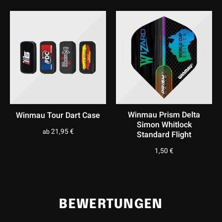
Farbe
I
Silber
Material
I
Wolfram
Lieferumfang
I
3x Barrel; 3x Flights; 3x Schäfte; 3x Spitzen
Winmau Prism Delta
Winmau Tour Dart Case
Simon Whitlock
21,95
€
ab
Standard Flight
1,50
€
BEWERTUNGEN