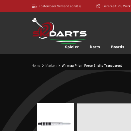
Zum
Kostenloser Versand ab
50 €
Lieferzeit: 2-3 Wer
Inhalt
springen
Spieler
Darts
Boards
Home
Marken
Winmau Prism Force Shafts Transparent