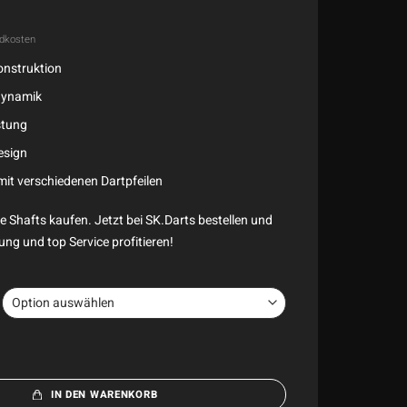
dkosten
onstruktion
dynamik
stung
esign
mit verschiedenen Dartpfeilen
Shafts kaufen. Jetzt bei SK.Darts bestellen und
ung und top Service profitieren!
IN DEN WARENKORB