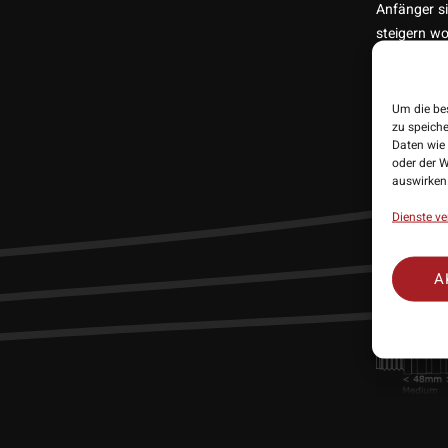
Anfänger si
steigern wo
und Austaus
den Winmau
Um die be
zu speich
Daten wie 
oder der W
auswirken
Dienste ve
A