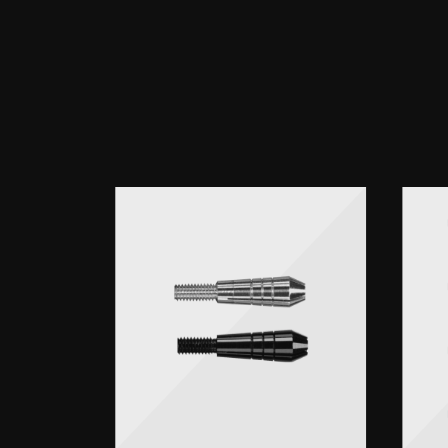
• Herstelle
• Lieferumf
• Material: 