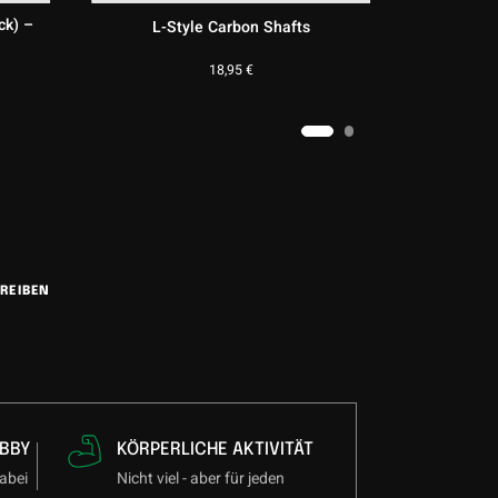
9 Stück) –
Target Pro Grip Shafts (9 Stück) –
Gelb
4,75
€
REIBEN
BBY
KÖRPERLICHE AKTIVITÄT
abei
Nicht viel - aber für jeden