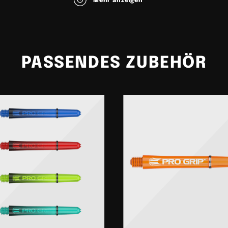
Mehr anzeigen
r: Winmau
ang: 3 Exemplare
Kunsttoff
PASSENDES ZUBEHÖR