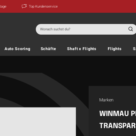
ktage
Top Kundenservice
Suchen
nach:
Auto Scoring
Schäfte
Shaft x Flights
Flights
S
Marken
WINMAU P
TRANSPAR