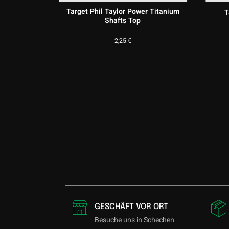
Target Pro Grip Shafts (9 Stück) –
on Shafts
Transparent
€
4,75
€
GESCHÄFT VOR ORT
Besuche uns in Schechen