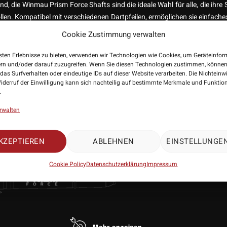
nd, die Winmau Prism Force Shafts sind die ideale Wahl für alle, die ihre S
llen. Kompatibel mit verschiedenen Dartpfeilen, ermöglichen sie einfach
chen, sodass du immer bereit für das nächste Spiel bist. Steigere dein D
Cookie Zustimmung verwalten
 Prism Force Shafts.
sten Erlebnisse zu bieten, verwenden wir Technologien wie Cookies, um Geräteinfo
ern und/oder darauf zuzugreifen. Wenn Sie diesen Technologien zustimmen, können
das Surfverhalten oder eindeutige IDs auf dieser Website verarbeiten. Die Nichteinw
iderruf der Einwilligung kann sich nachteilig auf bestimmte Merkmale und Funktio
.
rwalten
KZEPTIEREN
ABLEHNEN
EINSTELLUNGE
Cookie Policy
Datenschutzerklärung
Impressum