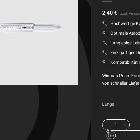
2,40
€
zzgl.
Versan
Hochwertige K
Optimale Aero
Langlebige Lei
Einzigartiges D
Kompatibilität 
Winmau Prism Force 
von schneller Liefer
Länge