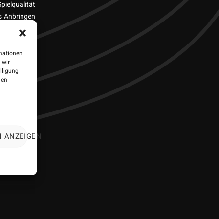
pielqualität
es Anbringen
artspiel mit
rmationen
 wir
illigung
nen
N ANZEIGEN