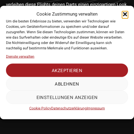
verleihen diese Flights deinen Darts einen einzigartigen Look.
Das Standard-Design sorgt für eine stabile Flugbahn deiner
Cookie Zustimmung verwalten
Darts und ermöglicht präzise Würfe. Zeige deine Liebe zu
Um die besten Erlebnisse zu bieten, verwenden wir Technologien wie
besonderen Styles und verbessere gleichzeitig deine
Cookies, um Geräteinformationen zu speichern und/oder darauf
zuzugreifen. Wenn Sie diesen Technologien zustimmen, können wir Daten
Treffsicherheit mit diesen hochwertigen Flights.
wie das Surfverhalten oder eindeutige IDs auf dieser Website verarbeiten.
• Hersteller: Red Dragon
Die Nichteinwilligung oder der Widerruf der Einwilligung kann sich
nachteilig auf bestimmte Merkmale und Funktionen auswirken.
• Form: Standard/No2
• Stärke: 100 Micron
Dienste verwalten
• Lieferumfang: 3 Exemplare
AKZEPTIEREN
ABLEHNEN
EINSTELLUNGEN ANZEIGEN
PASSENDES
Cookie Policy
Datenschutzerklärung
Impressum
ZUBEHÖR