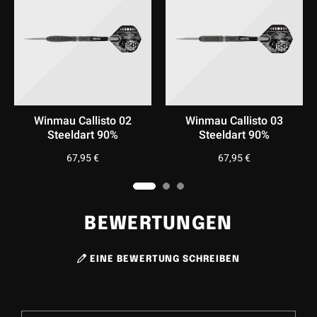
Mit dem Callisto-Dart von Winmau haben Sie die perfekte
Mischung aus
Grip
,
Balance
und einem hochwertigen
Design – ideal für Spieler, die das Beste aus ihrem Spiel
herausholen möchten.
Winmau Callisto 03
Winmau Callisto 01
W
Steeldart 90%
Softdarts 90%
67,95
€
67,95
€
BEWERTUNGEN
EINE BEWERTUNG SCHREIBEN