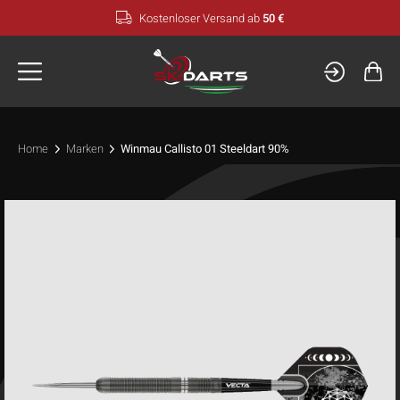
Zum
Kostenloser Versand ab
50 €
Inhalt
springen
Home
Marken
Winmau Callisto 01 Steeldart 90%