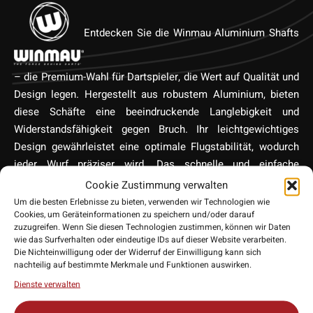
Entdecken Sie die Winmau Aluminium Shafts
– die Premium-Wahl für Dartspieler, die Wert auf Qualität und
Design legen. Hergestellt aus robustem Aluminium, bieten
diese Schäfte eine beeindruckende Langlebigkeit und
Widerstandsfähigkeit gegen Bruch. Ihr leichtgewichtiges
Design gewährleistet eine optimale Flugstabilität, wodurch
jeder Wurf präziser wird. Das schnelle und einfache
Befestigungssystem sorgt für einen mühelosen Wechsel.
Cookie Zustimmung verwalten
Kompatibel mit den meisten Dartpfeilen, sind diese Shafts
Um die besten Erlebnisse zu bieten, verwenden wir Technologien wie
Cookies, um Geräteinformationen zu speichern und/oder darauf
ein Must-have für jeden Dart-Enthusiasten. Verbessere dein
zuzugreifen. Wenn Sie diesen Technologien zustimmen, können wir Daten
Spiel mit den Winmau Aluminium Shafts.
wie das Surfverhalten oder eindeutige IDs auf dieser Website verarbeiten.
Die Nichteinwilligung oder der Widerruf der Einwilligung kann sich
nachteilig auf bestimmte Merkmale und Funktionen auswirken.
Dienste verwalten