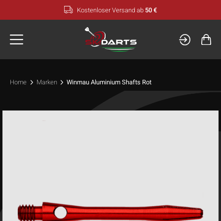
Zum
Kostenloser Versand ab
50 €
Inhalt
springen
Home
Marken
Winmau Aluminium Shafts Rot