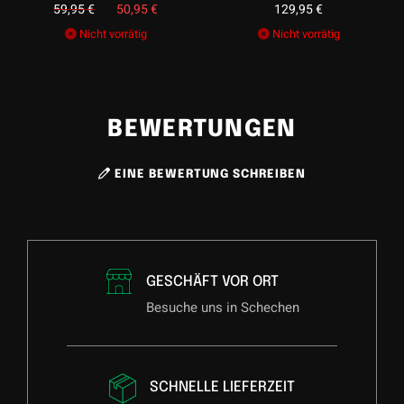
59,95
€
Ursprünglicher
50,95
€
Aktueller
129,95
€
Preis
Preis
war:
ist:
Nicht vorrätig
Nicht vorrätig
59,95 €
50,95 €.
BEWERTUNGEN
EINE BEWERTUNG SCHREIBEN
GESCHÄFT VOR ORT
Besuche uns in Schechen
SCHNELLE LIEFERZEIT