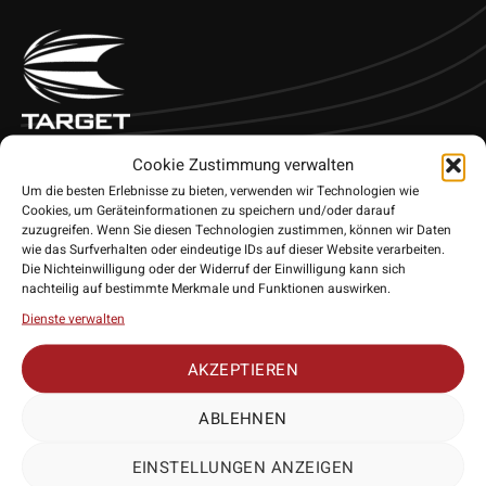
Das Target Takoma XL 2025 Dart Wallet, bietet nicht nur
Cookie Zustimmung verwalten
ästhetische Eleganz, sondern auch hohe Funktionalität.
Um die besten Erlebnisse zu bieten, verwenden wir Technologien wie
Hergestellt aus hochwertigen Materialien, garantiert es den
Cookies, um Geräteinformationen zu speichern und/oder darauf
besten Schutz für deine Darts. Seine kompakte und leichte
zuzugreifen. Wenn Sie diesen Technologien zustimmen, können wir Daten
wie das Surfverhalten oder eindeutige IDs auf dieser Website verarbeiten.
Struktur macht es perfekt für Dartspieler, die viel unterwegs
Die Nichteinwilligung oder der Widerruf der Einwilligung kann sich
sind. Dank der einzigartigen Target Takoma-Technologie
nachteilig auf bestimmte Merkmale und Funktionen auswirken.
steht dieses Wallet für Langlebigkeit und Haltbarkeit. Zudem
Dienste verwalten
verfügt es über spezielle Fächer, die ideal sind, um Pfeile,
Spitzen und jegliches Dart-Zubehör sicher zu verstauen.
AKZEPTIEREN
ABLEHNEN
• Hersteller: Target
• Lieferumfang: 1 Exemplar
EINSTELLUNGEN ANZEIGEN