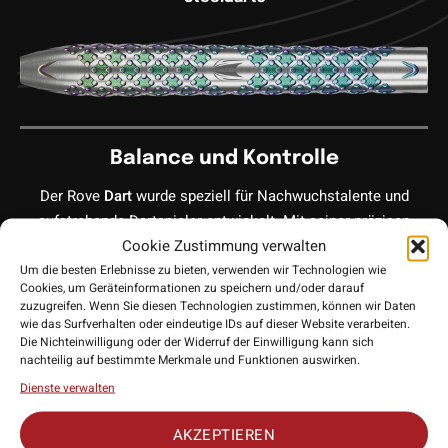
Balance und Kontrolle
Der Rove
Dart
wurde speziell für Nachwuchstalente und
aufstrebende Dartspieler entwickelt. Mit seiner präzisen
Cookie Zustimmung verwalten
Balance und dem optimalen Grip sorgt er für erstklassige
Wurfkontrolle. Dank des edlem Design sowohl des Darts, als
Um die besten Erlebnisse zu bieten, verwenden wir Technologien wie
Cookies, um Geräteinformationen zu speichern und/oder darauf
auch der Verpackung, hat Target hier ein wahres
zuzugreifen. Wenn Sie diesen Technologien zustimmen, können wir Daten
Sammlerstück herausgebracht.
wie das Surfverhalten oder eindeutige IDs auf dieser Website verarbeiten.
Die Nichteinwilligung oder der Widerruf der Einwilligung kann sich
nachteilig auf bestimmte Merkmale und Funktionen auswirken.
Dienste verwalten
90% Tungsten (Wolfram)
AKZEPTIEREN
Die Darts bestehen aus hochwertigem 90% Wolfram