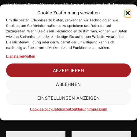
der Power 9Five Generation 11 Dartreihe entwickelt. Diese
Flights zeichnen sich durch Spot UV-Druck aus, der den Grip
Cookie Zustimmung verwalten
zwischen Flight und Schaft verbessert. Sie sind in
Um die besten Erlebnisse zu bieten, verwenden wir Technologien wie
Cookies, um Geräteinformationen zu speichern und/oder darauf
verschiedenen Größen erhältlich, darunter No.6 / Small
zuzugreifen. Wenn Sie diesen Technologien zustimmen, können wir Daten
Standard, No.2 / Standard und Vapor S.
wie das Surfverhalten oder eindeutige IDs auf dieser Website verarbeiten.
Die Nichteinwilligung oder der Widerruf der Einwilligung kann sich
• Hersteller: Target Darts
nachteilig auf bestimmte Merkmale und Funktionen auswirken.
• Form Flights: Standard / Small Standard / Vapor S
Dienste verwalten
• Lieferumfang: 9 Flights
AKZEPTIEREN
ABLEHNEN
PASSENDES
EINSTELLUNGEN ANZEIGEN
ZUBEHÖR
Cookie Policy
Datenschutzerklärung
Impressum