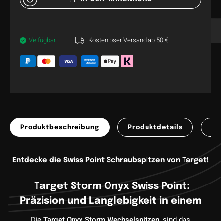
Verfügbar
Kostenloser Versand ab 50 €
Produktbeschreibung
Produktdetails
Pr
Entdecke die Swiss Point Schraubspitzen von Target!
Target Storm Onyx Swiss Point:
Präzision und Langlebigkeit in einem
Die
Target Onyx Storm Wechselspitzen,
sind das