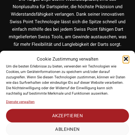
Nonplusultra für Dartspieler, die höchste Präzision und
Widerstandsfähigkeit verlangen. Dank seiner innovativen
Swiss Point Technologie lässt sich die Spitze schnell und
einfach mithilfe des bei jedem Swiss Point fähigen Dart
mitgelieferten Swiss Tools, am Gewinde austauschen, was
für mehr Flexibilität und Langlebigkeit der Darts sorgt.
Cookie Zustimmung verwalten
Target Wechsel
System für einfaches
Um die besten Erlebnisse zu bieten, verwenden wir Technologien wie
Austauschen der Spitzen
Cookies, um Geräteinformationen zu speichern und/oder darauf
zuzugreifen. Wenn Sie diesen Technologien zustimmen, können wir Daten
Das
Schraubsystem
von Target ermöglicht es Dartspielern,
wie das Surfverhalten oder eindeutige IDs auf dieser Website verarbeiten.
Die Nichteinwilligung oder der Widerruf der Einwilligung kann sich
die Spitzen innerhalb von Sekunden zu wechseln. Die
nachteilig auf bestimmte Merkmale und Funktionen auswirken.
patentierte Technologie sorgt für einen sicheren Halt der
Dienste verwalten
Spitzen, die dennoch problemlos ausgetauscht werden
können. Egal, ob du eine kürzere oder längere Spitze
AKZEPTIEREN
bevorzugst – dieses System bietet dir jederzeit die Freiheit,
dein Spiel nach deinen Wünschen anzupassen.
ABLEHNEN