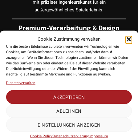
mit
präziser Ingenieurskunst
für ein
außergewöhnliches Spielerlebnis.
Premium-Verarbeitung & Design
Cookie Zustimmung verwalten
Die Kombination aus
PVD Black
und
PVD Silica
Um die besten Erlebnisse zu bieten, verwenden wir Technologien wie
Beschichtung
verleiht der Spitze eine luxuriöse Optik
Cookies, um Geräteinformationen zu speichern und/oder darauf
bei gleichzeitig exzellenter Verschleißfestigkeit. Das
zuzugreifen. Wenn Sie diesen Technologien zustimmen, können wir Daten
veredelte Finish ermöglicht eine perfekte farbliche
wie das Surfverhalten oder eindeutige IDs auf dieser Website verarbeiten.
Die Nichteinwilligung oder der Widerruf der Einwilligung kann sich
Abstimmung mit dem Barrel – für ein einheitliches,
nachteilig auf bestimmte Merkmale und Funktionen auswirken.
professionelles Setup.
Dienste verwalten
AKZEPTIEREN
Verfeinerte Storm-Evolution –
Nahtlose Form, maximale Funktion
ABLEHNEN
Als Weiterentwicklung des erfolgreichen Storm-Profils
Mehr anzeigen
EINSTELLUNGEN ANZEIGEN
sitzt diese Spitze
bündig am Barrel
und schafft einen
nahtlosen Übergang zwischen Barrel und Spitze.
Glatte
Cookie Policy
Datenschutzerklärung
Impressum