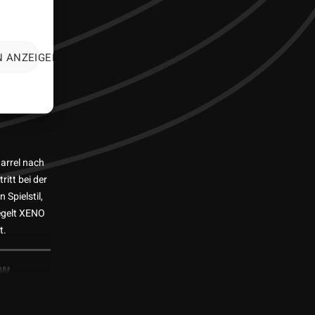
N ANZEIGEN
kai
nge.
Barrel nach
itt bei der
Spielstil,
iegelt XENO
t.
ow
le, flüssige
n und Wert