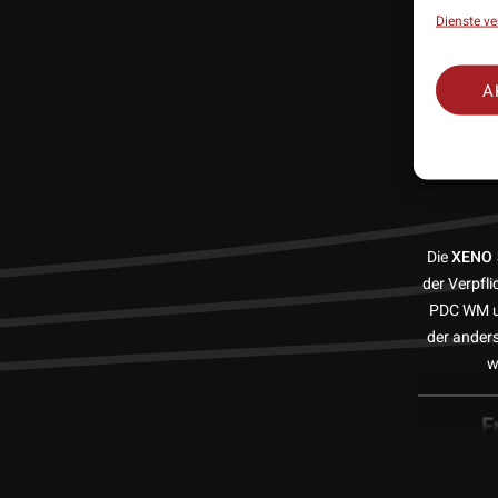
Dienste ve
A
Ta
Sof
Die
XENO 
der Verpfl
PDC WM un
der anders
w
F
Das Barrel
Beschleun