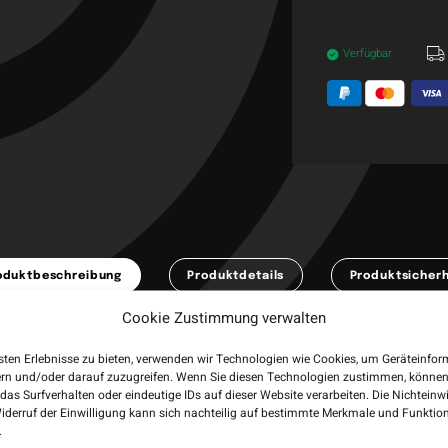
Verfügbar
oduktbeschreibung
Produktdetails
Produktsicherh
Cookie Zustimmung verwalten
das Dartboard mit den Target Japan Motomu Sakai Xeno G1
90%
sten Erlebnisse zu bieten, verwenden wir Technologien wie Cookies, um Geräteinfo
ern und/oder darauf zuzugreifen. Wenn Sie diesen Technologien zustimmen, können
das Surfverhalten oder eindeutige IDs auf dieser Website verarbeiten. Die Nichteinw
iderruf der Einwilligung kann sich nachteilig auf bestimmte Merkmale und Funktio
.