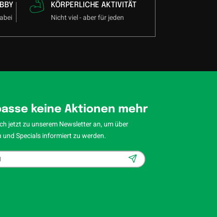
BBY
KÖRPERLICHE AKTIVITÄT
gkeit mit
abei
Nicht viel - aber für jeden
perfekt
mance
n Look:
asse keine Aktionen mehr
ch jetzt zu unserem Newsletter an, um über
 und Specials informiert zu werden.
d ein
en und
r Spieler,