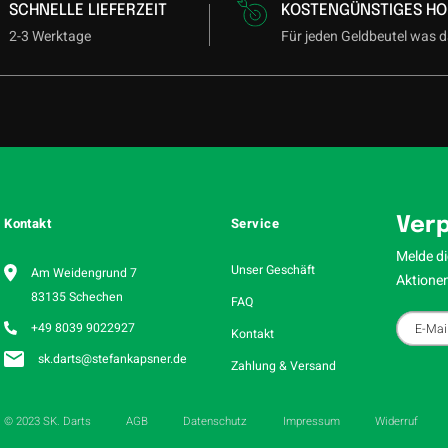
SCHNELLE LIEFERZEIT
KOSTENGÜNSTIGES HO
llige
elektroplattierte Green-Beschichtung
vereint hohe Widerstandsfähi
2-3 Werktage
Für jeden Geldbeutel was d
energiegeladenen, futuristischen Optik, die das innovative Designkonzept 
unterstreicht.
tro Green Finish – Sci-Fi trifft Perfor
arkante
Electro Green Coating
verleiht dem Dart einen unverwechselbare
Leuchtendes Grün im Kontrast zu freiem Tungsten
Futuristische, auffällige Optik
Kontakt
Service
Verp
Sofort erkennbar am Board
Melde di
Unser Geschäft
Am Weidengrund 7
Aktionen
Target Japan XENO Softdarts sind mehr als nur ein Dart – sie sin
83135 Schechen
FAQ
ment. Mit ihrem einzigartigen Design, innovativen Gripstruktur
+49 8039 9022927
en Barrelprofil bieten sie dir ein Spielgefühl, das anders ist. Fü
Kontakt
die nicht gewöhnlich sein wollen.
sk.darts@stefankapsner.de
Zahlung & Versand
Play different!
© 2023 SK. Darts
AGB
Datenschutz
Impressum
Widerruf